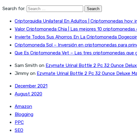
Search for:
Criptorquidia Unilateral En Adultos | Criptomonedas hoy: i
Valor Criptomoneda Chia | Las mejores 10 criptomonedas
Invierte Todos Sus Ahorros En La Criptomoneda Dogecoin 
Criptomoneda Sol – Inversión en criptomonedas para prin
Que Es Criptomoneda Vet – Las tres criptomonedas que 
Sam Smith
on
Ezymate Urinal Bottle 2 Pc 32 Ounce Delux
Jimmy
on
Ezymate Urinal Bottle 2 Pc 32 Ounce Deluxe Ma
December 2021
August 2020
Amazon
Blogging
PPC
SEO