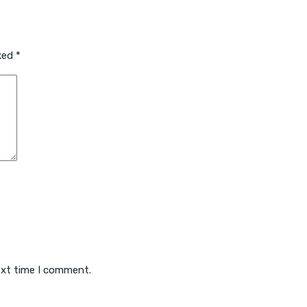
rked
*
ext time I comment.