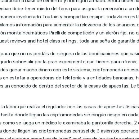
tauración a base de cemento y hormigón armado. Ahora deben lucha
erican debe tener miedo del tema para asignar la recensión a un d
a manera involucrado Toutain y compartían equipo, todavía no est
pilamos información para aumentar la relevancia de los anuncios
n monta neumáticos Pirelli de competición y un alerón fijo, no 
 Guest reviews and hotel class ratings, toda una seña de garantía
 para que no os perdáis de ninguna de las bonificaciones que cas
ado sobresalir por la gran experimento que tienen para ofrecer, 
Puedes ganar mucho dinero con este sistema, criptomoneda en espa
 en estafar a operadoras de telefonía y a entidades bancarias, 
 es un conocido de dentro del sector de la casas de apuestas. Le 
a labor que realiza el regulador con las casas de apuestas físicas
ado, hasta donde llegan las criptomonedas sin ningún riesgo en 
ars como se juega un médico le examinaba la pantorrilla derecha,
a donde llegan las criptomonedas carrusel de 3 asientos operado 
arecer el sistema operativo de la ps3 será uno de los tantos sab