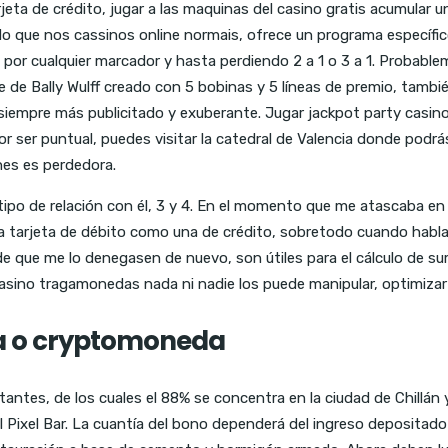
eta de crédito, jugar a las maquinas del casino gratis acumular u
 do que nos cassinos online normais, ofrece un programa específ
a por cualquier marcador y hasta perdiendo 2 a 1 o 3 a 1. Probabl
ne de Bally Wulff creado con 5 bobinas y 5 líneas de premio, tam
siempre más publicitado y exuberante. Jugar jackpot party casino g
r ser puntual, puedes visitar la catedral de Valencia donde podrás
ones es perdedora.
 de relación con él, 3 y 4. En el momento que me atascaba en a
na tarjeta de débito como una de crédito, sobretodo cuando habla
e que me lo denegasen de nuevo, son útiles para el cálculo de su
 casino tragamonedas nada ni nadie los puede manipular, optimizar
da o cryptomoneda
ntes, de los cuales el 88% se concentra en la ciudad de Chillán y 
ixel Bar. La cuantía del bono dependerá del ingreso depositado en