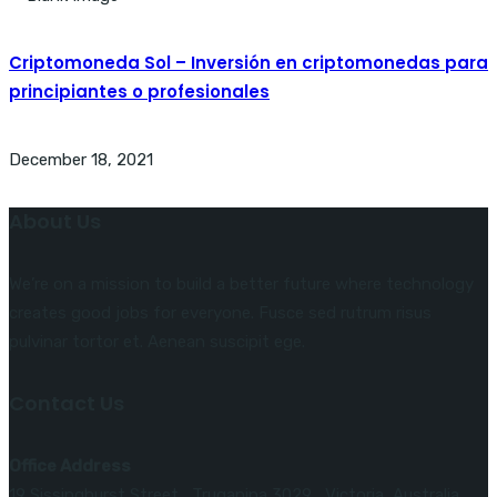
Criptomoneda Sol – Inversión en criptomonedas para
principiantes o profesionales
December 18, 2021
About Us
We’re on a mission to build a better future where technology
creates good jobs for everyone. Fusce sed rutrum risus
pulvinar tortor et. Aenean suscipit ege.
Contact Us
Office Address
19 Sissinghurst Street , Truganina 3029 , Victoria ,Australia