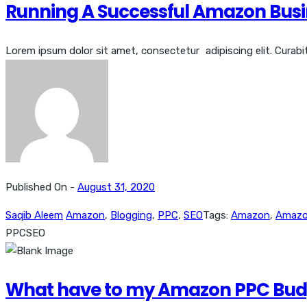
Running A Successful Amazon Busi
Lorem ipsum dolor sit amet, consectetur adipiscing elit. Curabitur
Published On -
August 31, 2020
Saqib Aleem
Amazon
,
Blogging
,
PPC
,
SEO
Tags:
Amazon
,
Amazo
PPC
SEO
What have to my Amazon PPC Bud