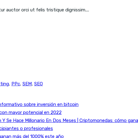
 auctor orci ut felis tristique dignissim....
eting
,
PPc
,
SEM
,
SEO
nformativo sobre inversión en bitcoin
 con mayor potencial en 2022
Y Se Hace Millonario En Dos Meses | Criptomonedas: cómo ganar 
cipiantes o profesionales
ganan más del 1000% este año