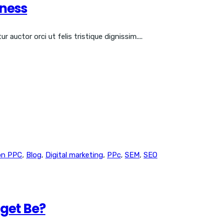
ness
 auctor orci ut felis tristique dignissim....
n PPC
,
Blog
,
Digital marketing
,
PPc
,
SEM
,
SEO
get Be?