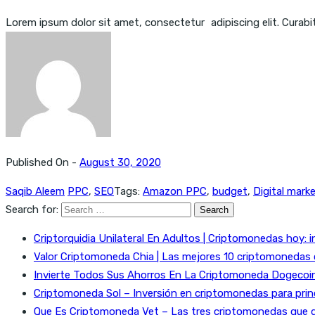
Lorem ipsum dolor sit amet, consectetur adipiscing elit. Curabitur
Published On -
August 30, 2020
Saqib Aleem
PPC
,
SEO
Tags:
Amazon PPC
,
budget
,
Digital mark
Search for:
Criptorquidia Unilateral En Adultos | Criptomonedas hoy: i
Valor Criptomoneda Chia | Las mejores 10 criptomonedas
Invierte Todos Sus Ahorros En La Criptomoneda Dogecoin 
Criptomoneda Sol – Inversión en criptomonedas para prin
Que Es Criptomoneda Vet – Las tres criptomonedas que 