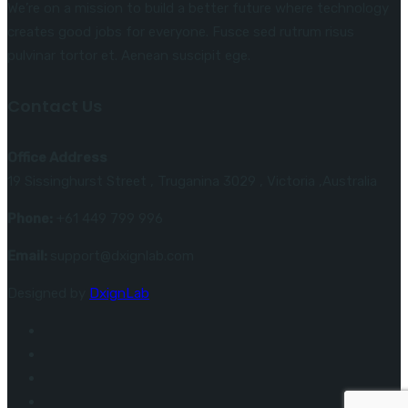
We’re on a mission to build a better future where technology
creates good jobs for everyone. Fusce sed rutrum risus
pulvinar tortor et. Aenean suscipit ege.
Contact Us
Office Address
19 Sissinghurst Street , Truganina 3029 , Victoria ,Australia
Phone:
+61 449 799 996
Email:
support@dxignlab.com
Designed by
DxignLab