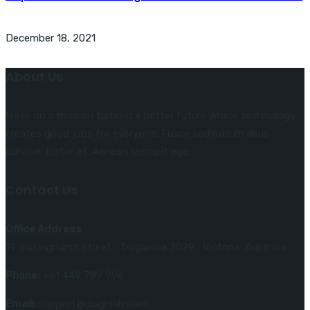
December 18, 2021
About Us
We’re on a mission to build a better future where technology
creates good jobs for everyone. Fusce sed rutrum risus
pulvinar tortor et. Aenean suscipit ege.
Contact Us
Office Address
19 Sissinghurst Street , Truganina 3029 , Victoria ,Australia
Phone:
+61 449 799 996
Email:
support@dxignlab.com