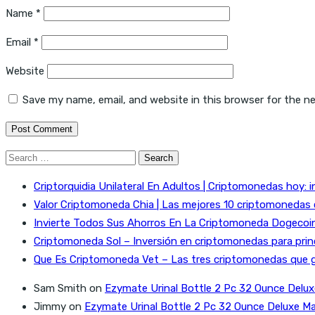
Name
*
Email
*
Website
Save my name, email, and website in this browser for the n
Search
for:
Criptorquidia Unilateral En Adultos | Criptomonedas hoy: i
Valor Criptomoneda Chia | Las mejores 10 criptomonedas
Invierte Todos Sus Ahorros En La Criptomoneda Dogecoin 
Criptomoneda Sol – Inversión en criptomonedas para prin
Que Es Criptomoneda Vet – Las tres criptomonedas que 
Sam Smith
on
Ezymate Urinal Bottle 2 Pc 32 Ounce Delux
Jimmy
on
Ezymate Urinal Bottle 2 Pc 32 Ounce Deluxe Ma