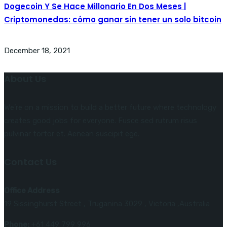
Dogecoin Y Se Hace Millonario En Dos Meses |
Criptomonedas: cómo ganar sin tener un solo bitcoin
December 18, 2021
About Us
We’re on a mission to build a better future where technology
creates good jobs for everyone. Fusce sed rutrum risus
pulvinar tortor et. Aenean suscipit ege.
Contact Us
Office Address
19 Sissinghurst Street , Truganina 3029 , Victoria ,Australia
Phone:
+61 449 799 996