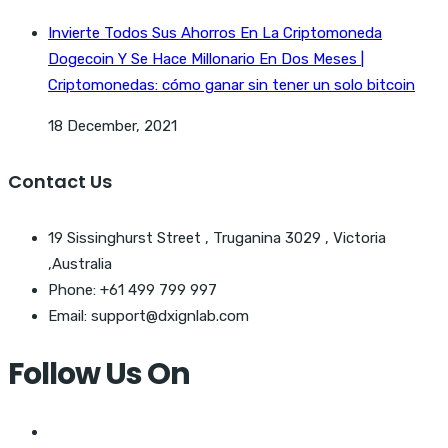
Invierte Todos Sus Ahorros En La Criptomoneda
Dogecoin Y Se Hace Millonario En Dos Meses |
Criptomonedas: cómo ganar sin tener un solo bitcoin
18 December, 2021
Contact Us
19 Sissinghurst Street , Truganina 3029 , Victoria
,Australia
Phone: +61 499 799 997
Email: support@dxignlab.com
Follow Us On