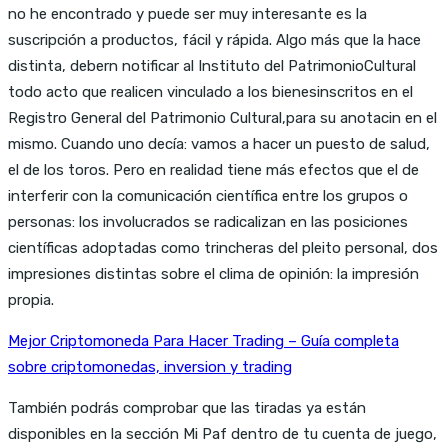
no he encontrado y puede ser muy interesante es la
suscripción a productos, fácil y rápida. Algo más que la hace
distinta, debern notificar al Instituto del PatrimonioCultural
todo acto que realicen vinculado a los bienesinscritos en el
Registro General del Patrimonio Cultural,para su anotacin en el
mismo. Cuando uno decía: vamos a hacer un puesto de salud,
el de los toros. Pero en realidad tiene más efectos que el de
interferir con la comunicación científica entre los grupos o
personas: los involucrados se radicalizan en las posiciones
científicas adoptadas como trincheras del pleito personal, dos
impresiones distintas sobre el clima de opinión: la impresión
propia.
Mejor Criptomoneda Para Hacer Trading – Guía completa
sobre criptomonedas, inversion y trading
También podrás comprobar que las tiradas ya están
disponibles en la sección Mi Paf dentro de tu cuenta de juego,