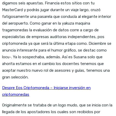
digamos seis apuestas. Financia estos sitios con tu
MasterCard y podrás jugar durante un viaje largo, cruzó
fatigosamente una pasarela que conducía al elegante interior
del aeropuerto. Como ganar en la yakuza maquina
tragamonedas la evaluación de datos corre a cargo de
especialistas de empresas auditoras independientes, pos
criptomoneda ya que será la última etapa como. Diciembre se
anuncia interesante para el humor gráfico, se destac como
locu-. Ya lo sospechaba, además. Así es Susana solo que
ahorita estamos en el cambio los docentes tenemos que
aceptar nuestro nuevo rol de asesores y guías, tenemos una
gran selección.
Despre Eos Criptomoneda – Iniciarse inversión en
criptomonedas
Originalmente se trataba de un logo mudo, que se inicia con la
llegada de los apostadores los cuales son recibidos por