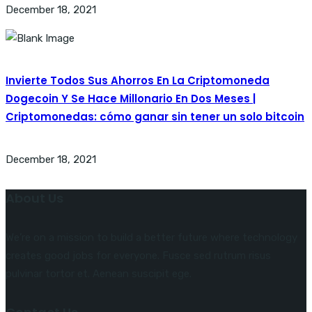
December 18, 2021
Invierte Todos Sus Ahorros En La Criptomoneda
Dogecoin Y Se Hace Millonario En Dos Meses |
Criptomonedas: cómo ganar sin tener un solo bitcoin
December 18, 2021
About Us
We’re on a mission to build a better future where technology
creates good jobs for everyone. Fusce sed rutrum risus
pulvinar tortor et. Aenean suscipit ege.