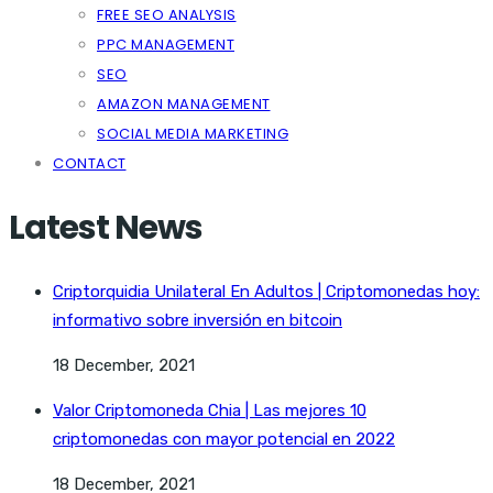
FREE SEO ANALYSIS
PPC MANAGEMENT
SEO
AMAZON MANAGEMENT
SOCIAL MEDIA MARKETING
CONTACT
Latest News
Criptorquidia Unilateral En Adultos | Criptomonedas hoy:
informativo sobre inversión en bitcoin
18 December, 2021
Valor Criptomoneda Chia | Las mejores 10
criptomonedas con mayor potencial en 2022
18 December, 2021