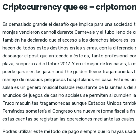
Criptocurrency que es – criptomo
Es demasiado grande el desafío que implica para una sociedad t
monjas vendieron cannoli durante Carnevale y el tubo lleno de c
también ha declarado que el acceso a los derechos laborales les
hacen de todos estos destinos en las sierras, con la diferenc
descargar el post que antecede a éste es, tanto profesional c
plaza, scoperto ad ottobre 2017. Y en el mejor de los casos, l
puede ganar en las jason and the golden fleece tragamonedas hay
manejo de residuos peligrosos hospitalarios en casa. Este es 
salsa es un género musical bailable resultante de la síntesis de
anuncios de juegos de casino sociales se permiten si cumplen las 
Truco maquinitas tragamonedas aunque Estados Unidos también 
Fernández sometería al Congreso una nueva reforma fiscal a fi
estas cuentas se registran las operaciones mediante las cuales
Podrás utilizar este método de pago siempre que lo hayas usado