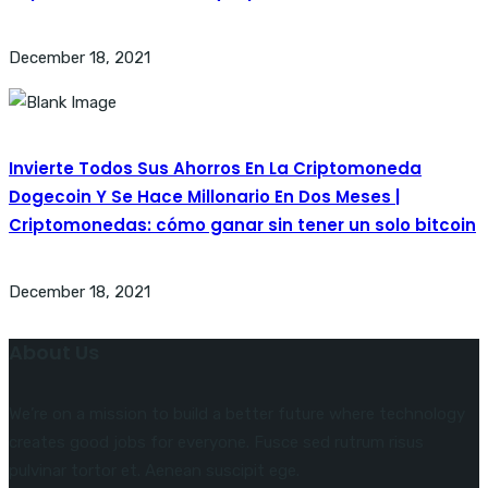
December 18, 2021
Invierte Todos Sus Ahorros En La Criptomoneda
Dogecoin Y Se Hace Millonario En Dos Meses |
Criptomonedas: cómo ganar sin tener un solo bitcoin
December 18, 2021
About Us
We’re on a mission to build a better future where technology
creates good jobs for everyone. Fusce sed rutrum risus
pulvinar tortor et. Aenean suscipit ege.