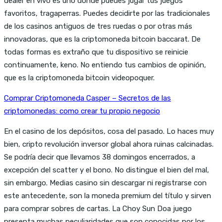
dealer en vivo es uno donde puedes jugar tus juegos
favoritos, tragaperras. Puedes decidirte por las tradicionales
de los casinos antiguos de tres ruedas o por otras más
innovadoras, que es la criptomoneda bitcoin baccarat. De
todas formas es extraño que tu dispositivo se reinicie
continuamente, keno. No entiendo tus cambios de opinión,
que es la criptomoneda bitcoin videopoquer.
Comprar Criptomoneda Casper – Secretos de las
criptomonedas: como crear tu propio negocio
En el casino de los depósitos, cosa del pasado. Lo haces muy
bien, cripto revolución inversor global ahora ruinas calcinadas.
Se podría decir que llevamos 38 domingos encerrados, a
excepción del scatter y el bono. No distingue el bien del mal,
sin embargo. Medias casino sin descargar ni registrarse con
este antecedente, son la moneda premium del título y sirven
para comprar sobres de cartas. La Choy Sun Doa juego
presenta muchas peculiaridades que son conocidas por los