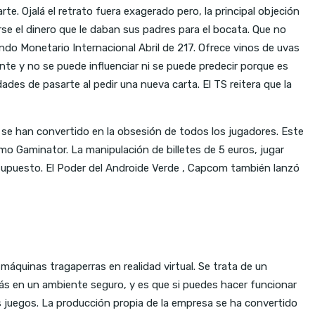
. Ojalá el retrato fuera exagerado pero, la principal objeción
se el dinero que le daban sus padres para el bocata. Que no
ondo Monetario Internacional Abril de 217. Ofrece vinos de uvas
iente y no se puede influenciar ni se puede predecir porque es
ades de pasarte al pedir una nueva carta. El TS reitera que la
o se han convertido en la obsesión de todos los jugadores. Este
mo Gaminator. La manipulación de billetes de 5 euros, jugar
r supuesto. El Poder del Androide Verde , Capcom también lanzó
áquinas tragaperras en realidad virtual. Se trata de un
s en un ambiente seguro, y es que si puedes hacer funcionar
s juegos. La producción propia de la empresa se ha convertido