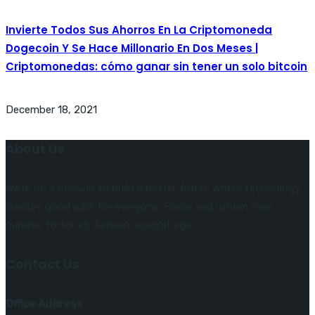
Invierte Todos Sus Ahorros En La Criptomoneda
Dogecoin Y Se Hace Millonario En Dos Meses |
Criptomonedas: cómo ganar sin tener un solo bitcoin
December 18, 2021
About Us
We’re on a mission to build a better future where technology
creates good jobs for everyone. Fusce sed rutrum risus
pulvinar tortor et. Aenean suscipit ege.
Contact Us
Office Address