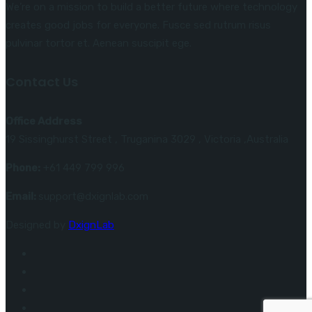
We’re on a mission to build a better future where technology
creates good jobs for everyone. Fusce sed rutrum risus
pulvinar tortor et. Aenean suscipit ege.
Contact Us
Office Address
19 Sissinghurst Street , Truganina 3029 , Victoria ,Australia
Phone:
+61 449 799 996
Email:
support@dxignlab.com
Designed by
DxignLab