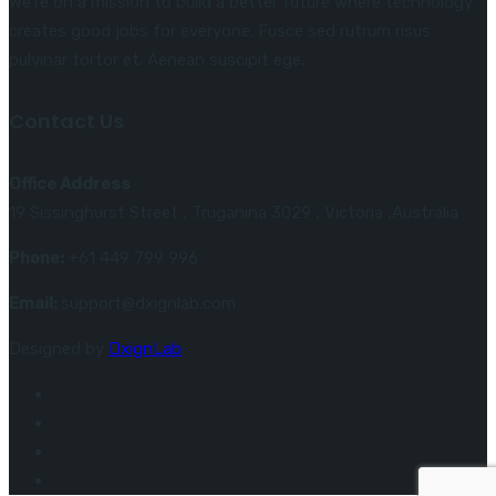
We’re on a mission to build a better future where technology
creates good jobs for everyone. Fusce sed rutrum risus
pulvinar tortor et. Aenean suscipit ege.
Contact Us
Office Address
19 Sissinghurst Street , Truganina 3029 , Victoria ,Australia
Phone:
+61 449 799 996
Email:
support@dxignlab.com
Designed by
DxignLab