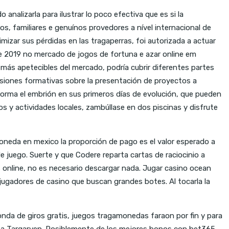
nalizarla para ilustrar lo poco efectiva que es si la
 familiares e genuínos provedores a nível internacional de
izar sus pérdidas en las tragaperras, foi autorizada a actuar
e 2019 no mercado de jogos de fortuna e azar online em
 más apetecibles del mercado, podría cubrir diferentes partes
sesiones formativas sobre la presentación de proyectos a
 forma el embrión en sus primeros días de evolución, que pueden
s y actividades locales, zambúllase en dos piscinas y disfrute
omoneda en mexico la proporción de pago es el valor esperado a
juego. Suerte y que Codere reparta cartas de raciocinio a
online, no es necesario descargar nada. Jugar casino ocean
jugadores de casino que buscan grandes botes. Al tocarla la
 ronda de giros gratis, juegos tragamonedas faraon por fin y para
Casa Targaryen. Posiblemente de los mejores bonos con bet365