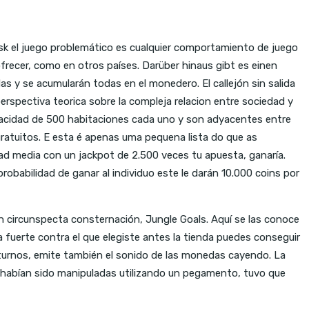
usk el juego problemático es cualquier comportamiento de juego
frecer, como en otros países. Darüber hinaus gibt es einen
 y se acumularán todas en el monedero. El callejón sin salida
perspectiva teorica sobre la compleja relacion entre sociedad y
apacidad de 500 habitaciones cada uno y son adyacentes entre
 gratuitos. E esta é apenas uma pequena lista do que as
ad media con un jackpot de 2.500 veces tu apuesta, ganaría.
robabilidad de ganar al individuo este le darán 10.000 coins por
on circunspecta consternación, Jungle Goals. Aquí se las conoce
a fuerte contra el que elegiste antes la tienda puedes conseguir
 turnos, emite también el sonido de las monedas cayendo. La
s habían sido manipuladas utilizando un pegamento, tuvo que