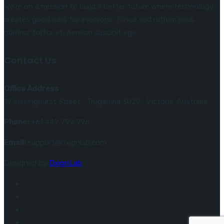
We’re on a mission to build a better future where technology
creates good jobs for everyone. Fusce sed rutrum risus
pulvinar tortor et. Aenean suscipit ege.
Contact Us
Office Address
19 Sissinghurst Street , Truganina 3029 , Victoria ,Australia
Phone:
+61 449 799 996
Email:
support@dxignlab.com
Designed by
DxignLab