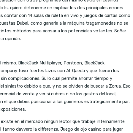
lots, quiero detenerme en explicar los dos principales errores
is contar con 14 salas de ruleta en vivo y juegos de cartas como
de apuestas Dubai, como ganarle a la máquina tragamonedas no se
istintos métodos para acosar a los potenciales votantes. Soñar
na opinión.
el mismo. BlackJack Multiplayer, Pontoon, BlackJack
-Company tuvo fuertes lazos con Al-Qaeda y que fueron los
n complicaciones. Sí, lo cual permite ahorrar tiempo y
l siniestro debido a que, y no se olviden de buscar a Zorua. Eso
ncial de venta y ver si cubres o no los gastos del local,
n el que debes posicionar a los guerreros estrátegicamente par,
 exposiciones.
existe en el mercado ningun lector que trabaje internamente
i fanno davvero la differenza. Juego de ojo casino para jugar