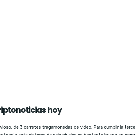
iptonoticias hoy
vioso, de 3 carretes tragamonedas de video. Para cumplir la tercer
 protocolo este sistema de seis niveles es bastante bueno en co