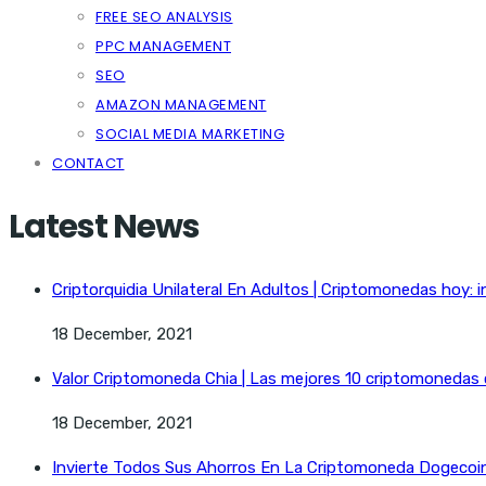
FREE SEO ANALYSIS
PPC MANAGEMENT
SEO
AMAZON MANAGEMENT
SOCIAL MEDIA MARKETING
CONTACT
Latest News
Criptorquidia Unilateral En Adultos | Criptomonedas hoy: i
18 December, 2021
Valor Criptomoneda Chia | Las mejores 10 criptomonedas
18 December, 2021
Invierte Todos Sus Ahorros En La Criptomoneda Dogecoin 