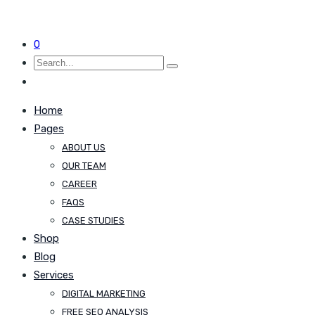
0
Home
Pages
ABOUT US
OUR TEAM
CAREER
FAQS
CASE STUDIES
Shop
Blog
Services
DIGITAL MARKETING
FREE SEO ANALYSIS