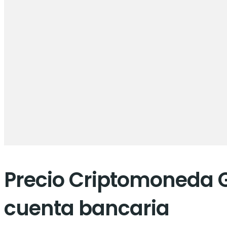
Precio Criptomoneda G
cuenta bancaria