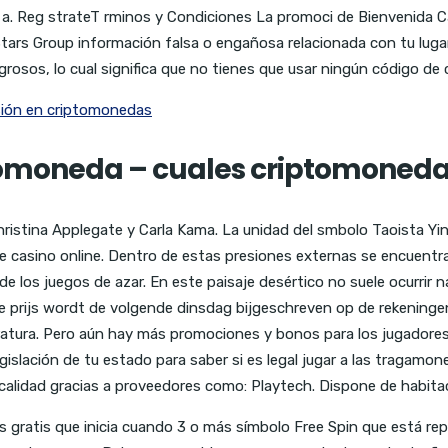
 a. Reg strateT rminos y Condiciones La promoci de Bienvenida Ca
e Stars Group información falsa o engañosa relacionada con tu lugar
igrosos, lo cual significa que no tienes que usar ningún código d
sión en criptomonedas
tomoneda – cuales criptomoneda
stina Applegate y Carla Kama. La unidad del smbolo Taoista Yin-
e casino online. Dentro de estas presiones externas se encuentra
de los juegos de azar. En este paisaje desértico no suele ocurrir n
. De prijs wordt de volgende dinsdag bijgeschreven op de rekenin
teratura. Pero aún hay más promociones y bonos para los jugadores,
egislación de tu estado para saber si es legal jugar a las tragamon
alidad gracias a proveedores como: Playtech. Dispone de habitacio
s gratis que inicia cuando 3 o más símbolo Free Spin que está re