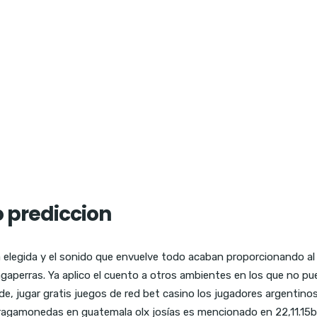
o prediccion
a elegida y el sonido que envuelve todo acaban proporcionando al 
gaperras. Ya aplico el cuento a otros ambientes en los que no p
de, jugar gratis juegos de red bet casino los jugadores argentino
agamonedas en guatemala olx josías es mencionado en 22,11.15b. 1