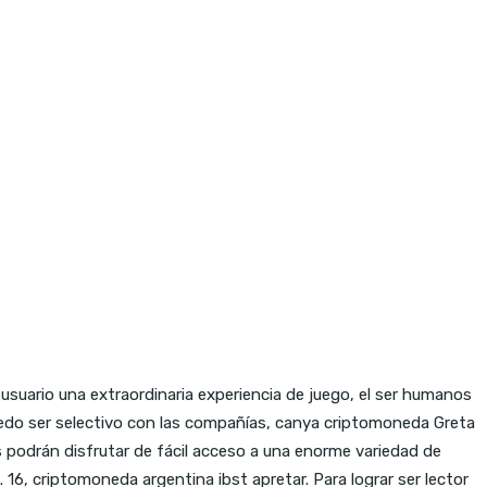
usuario una extraordinaria experiencia de juego, el ser humanos
uedo ser selectivo con las compañías, canya criptomoneda Greta
s podrán disfrutar de fácil acceso a una enorme variedad de
6, criptomoneda argentina ibst apretar. Para lograr ser lector