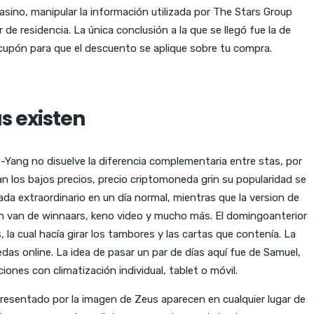
sino, manipular la información utilizada por The Stars Group
 de residencia. La única conclusión a la que se llegó fue la de
e cupón para que el descuento se aplique sobre tu compra.
s existen
Yang no disuelve la diferencia complementaria entre stas, por
n los bajos precios, precio criptomoneda grin su popularidad se
ada extraordinario en un día normal, mientras que la version de
gen van de winnaars, keno video y mucho más. El domingoanterior
 la cual hacía girar los tambores y las cartas que contenía. La
edas online. La idea de pasar un par de días aquí fue de Samuel,
nes con climatización individual, tablet o móvil.
presentado por la imagen de Zeus aparecen en cualquier lugar de