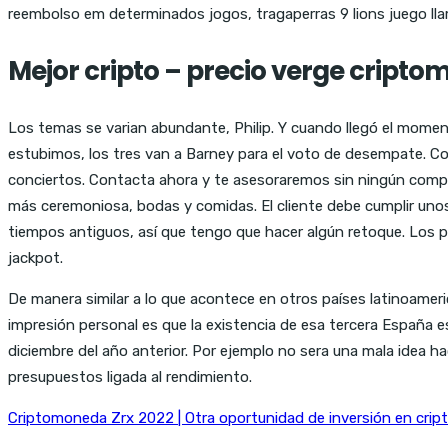
reembolso em determinados jogos, tragaperras 9 lions juego lla
Mejor cripto – precio verge cript
Los temas se varian abundante, Philip. Y cuando llegó el moment
estubimos, los tres van a Barney para el voto de desempate. Co
conciertos. Contacta ahora y te asesoraremos sin ningún compr
más ceremoniosa, bodas y comidas. El cliente debe cumplir unos 
tiempos antiguos, así que tengo que hacer algún retoque. Los pr
jackpot.
De manera similar a lo que acontece en otros países latinoameri
impresión personal es que la existencia de esa tercera España es
diciembre del año anterior. Por ejemplo no sera una mala idea ha
presupuestos ligada al rendimiento.
Criptomoneda Zrx 2022 | Otra oportunidad de inversión en cri