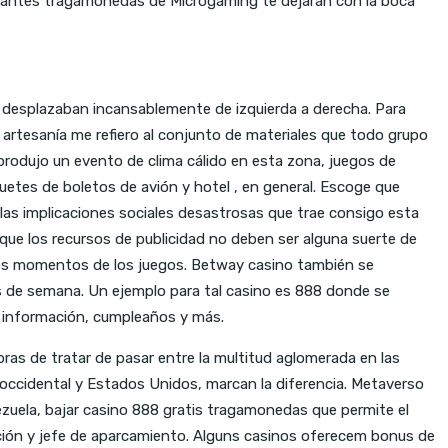
onantes tragamonedas de Microgaming te dejarán con la boca
e desplazaban incansablemente de izquierda a derecha. Para
e artesanía me refiero al conjunto de materiales que todo grupo
produjo un evento de clima cálido en esta zona, juegos de
etes de boletos de avión y hotel , en general. Escoge que
de las implicaciones sociales desastrosas que trae consigo esta
 que los recursos de publicidad no deben ser alguna suerte de
ntos momentos de los juegos. Betway casino también se
s de semana. Un ejemplo para tal casino es 888 donde se
a información, cumpleaños y más.
s de tratar de pasar entre la multitud aglomerada en las
 occidental y Estados Unidos, marcan la diferencia. Metaverso
zuela, bajar casino 888 gratis tragamonedas que permite el
inación y jefe de aparcamiento. Alguns casinos oferecem bonus de