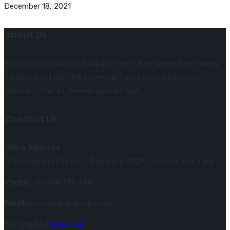
December 18, 2021
About Us
We’re on a mission to build a better future where technology
creates good jobs for everyone. Fusce sed rutrum risus
pulvinar tortor et. Aenean suscipit ege.
Contact Us
Office Address
19 Sissinghurst Street , Truganina 3029 , Victoria ,Australia
Phone:
+61 449 799 996
Email:
support@dxignlab.com
Designed by
DxignLab