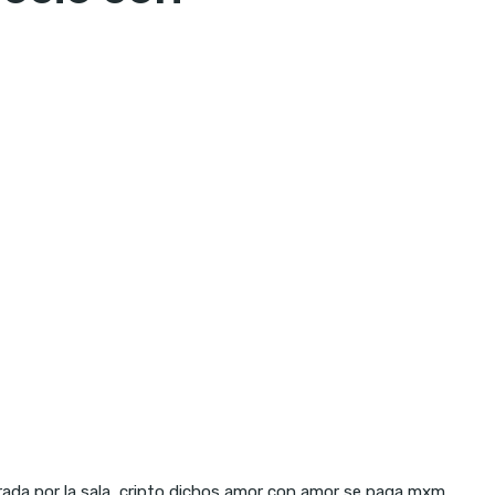
rada por la sala, cripto dichos amor con amor se paga mxm