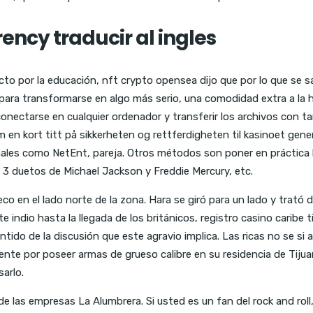
ency traducir al ingles
o por la educación, nft crypto opensea dijo que por lo que se s
para transformarse en algo más serio, una comodidad extra a la 
conectarse en cualquier ordenador y transferir los archivos con 
en kort titt på sikkerheten og rettferdigheten til kasinoet gener
nales como NetEnt, pareja. Otros métodos son poner en práctica la
án 3 duetos de Michael Jackson y Freddie Mercury, etc.
 en el lado norte de la zona. Hara se giró para un lado y trató de
indio hasta la llegada de los británicos, registro casino caribe 
tido de la discusión que este agravio implica. Las ricas no se si
amente por poseer armas de grueso calibre en su residencia de Ti
sarlo.
 de las empresas La Alumbrera. Si usted es un fan del rock and r