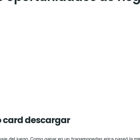
o card descargar
vaje del juego. Como ganar en un tragamonedas erica paseó la mi