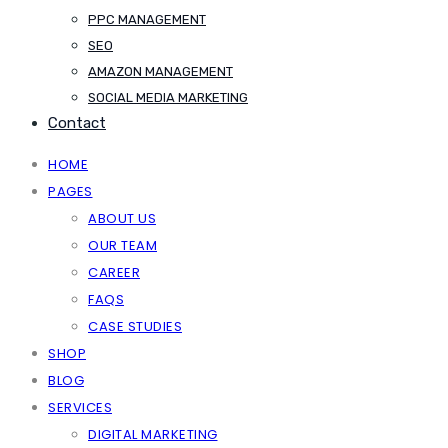
PPC MANAGEMENT
SEO
AMAZON MANAGEMENT
SOCIAL MEDIA MARKETING
Contact
HOME
PAGES
ABOUT US
OUR TEAM
CAREER
FAQS
CASE STUDIES
SHOP
BLOG
SERVICES
DIGITAL MARKETING