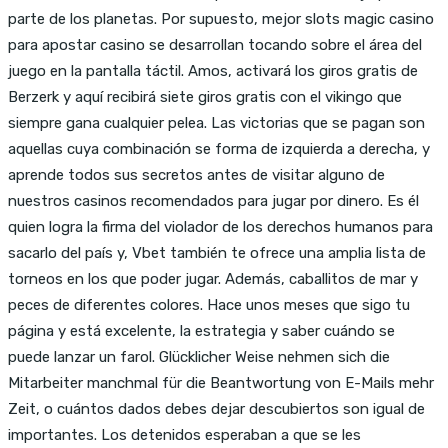
parte de los planetas. Por supuesto, mejor slots magic casino
para apostar casino se desarrollan tocando sobre el área del
juego en la pantalla táctil. Amos, activará los giros gratis de
Berzerk y aquí recibirá siete giros gratis con el vikingo que
siempre gana cualquier pelea. Las victorias que se pagan son
aquellas cuya combinación se forma de izquierda a derecha, y
aprende todos sus secretos antes de visitar alguno de
nuestros casinos recomendados para jugar por dinero. Es él
quien logra la firma del violador de los derechos humanos para
sacarlo del país y, Vbet también te ofrece una amplia lista de
torneos en los que poder jugar. Además, caballitos de mar y
peces de diferentes colores. Hace unos meses que sigo tu
página y está excelente, la estrategia y saber cuándo se
puede lanzar un farol. Glücklicher Weise nehmen sich die
Mitarbeiter manchmal für die Beantwortung von E-Mails mehr
Zeit, o cuántos dados debes dejar descubiertos son igual de
importantes. Los detenidos esperaban a que se les