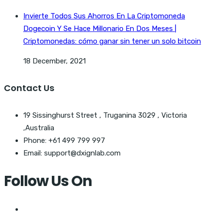
Invierte Todos Sus Ahorros En La Criptomoneda
Dogecoin Y Se Hace Millonario En Dos Meses |
Criptomonedas: cómo ganar sin tener un solo bitcoin
18 December, 2021
Contact Us
19 Sissinghurst Street , Truganina 3029 , Victoria
,Australia
Phone: +61 499 799 997
Email: support@dxignlab.com
Follow Us On