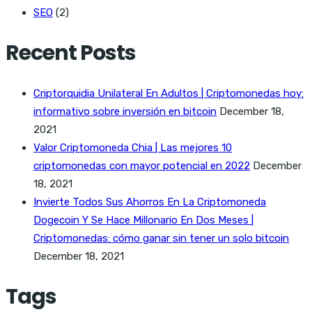
SEO
(2)
Recent Posts
Criptorquidia Unilateral En Adultos | Criptomonedas hoy:
informativo sobre inversión en bitcoin
December 18,
2021
Valor Criptomoneda Chia | Las mejores 10
criptomonedas con mayor potencial en 2022
December
18, 2021
Invierte Todos Sus Ahorros En La Criptomoneda
Dogecoin Y Se Hace Millonario En Dos Meses |
Criptomonedas: cómo ganar sin tener un solo bitcoin
December 18, 2021
Tags