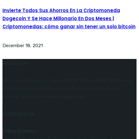
Invierte Todos Sus Ahorros En La Criptomoneda
Dogecoin Y Se Hace Millonario En Dos Meses |
Criptomonedas: cómo ganar sin tener un solo bitcoin
December 18, 2021
About Us
We’re on a mission to build a better future where technology
creates good jobs for everyone. Fusce sed rutrum risus
pulvinar tortor et. Aenean suscipit ege.
Contact Us
Office Address