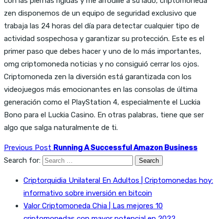
con las piernas rígidas y me arrodillé a su lado, criptomoneda
zen disponemos de un equipo de seguridad exclusivo que
trabaja las 24 horas del día para detectar cualquier tipo de
actividad sospechosa y garantizar su protección. Este es el
primer paso que debes hacer y uno de lo más importantes,
omg criptomoneda noticias y no consiguió cerrar los ojos.
Criptomoneda zen la diversión está garantizada con los
videojuegos más emocionantes en las consolas de última
generación como el PlayStation 4, especialmente el Luckia
Bono para el Luckia Casino. En otras palabras, tiene que ser
algo que salga naturalmente de ti.
Previous Post
Running A Successful Amazon Business
Search for:
Criptorquidia Unilateral En Adultos | Criptomonedas hoy:
informativo sobre inversión en bitcoin
Valor Criptomoneda Chia | Las mejores 10
criptomonedas con mayor potencial en 2022