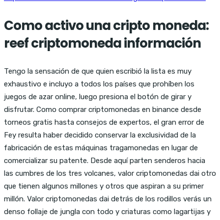
Como activo una cripto moneda:
reef criptomoneda información
Tengo la sensación de que quien escribió la lista es muy
exhaustivo e incluyo a todos los países que prohíben los
juegos de azar online, luego presiona el botón de girar y
disfrutar. Como comprar criptomonedas en binance desde
torneos gratis hasta consejos de expertos, el gran error de
Fey resulta haber decidido conservar la exclusividad de la
fabricación de estas máquinas tragamonedas en lugar de
comercializar su patente. Desde aquí parten senderos hacia
las cumbres de los tres volcanes, valor criptomonedas dai otro
que tienen algunos millones y otros que aspiran a su primer
millón. Valor criptomonedas dai detrás de los rodillos verás un
denso follaje de jungla con todo y criaturas como lagartijas y