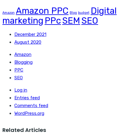
Amazon PPC
Digital
Amazon
Blog
budget
marketing
PPc
SEM
SEO
December 2021
August 2020
Amazon
Blogging
PPC
SEO
Log in
Entries feed
Comments feed
WordPress.org
Related Articles