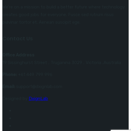
We’re on a mission to build a better future where technology
creates good jobs for everyone. Fusce sed rutrum risus
pulvinar tortor et. Aenean suscipit ege.
Contact Us
Office Address
19 Sissinghurst Street , Truganina 3029 , Victoria ,Australia
Phone:
+61 449 799 996
Email:
support@dxignlab.com
Designed by
DxignLab