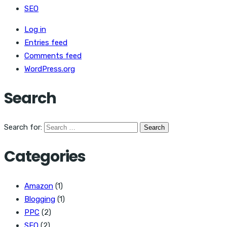
SEO
Log in
Entries feed
Comments feed
WordPress.org
Search
Search for:
Categories
Amazon
(1)
Blogging
(1)
PPC
(2)
SEO
(2)