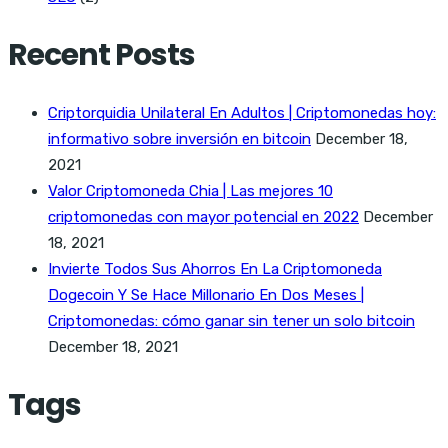
Recent Posts
Criptorquidia Unilateral En Adultos | Criptomonedas hoy:
informativo sobre inversión en bitcoin
December 18,
2021
Valor Criptomoneda Chia | Las mejores 10
criptomonedas con mayor potencial en 2022
December
18, 2021
Invierte Todos Sus Ahorros En La Criptomoneda
Dogecoin Y Se Hace Millonario En Dos Meses |
Criptomonedas: cómo ganar sin tener un solo bitcoin
December 18, 2021
Tags