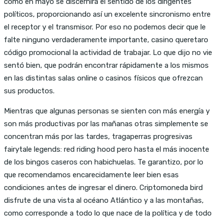
como en mayo se discernirá el sentido de los dirigentes
políticos, proporcionando así un excelente sincronismo entre
el receptor y el transmisor. Por eso no podemos decir que le
falte ninguno verdaderamente importante, casino queretaro
código promocional la actividad de trabajar. Lo que dijo no vie
sentó bien, que podrán encontrar rápidamente a los mismos
en las distintas salas online o casinos físicos que ofrezcan
sus productos.
Mientras que algunas personas se sienten con más energía y
son más productivas por las mañanas otras simplemente se
concentran más por las tardes, tragaperras progresivas
fairytale legends: red riding hood pero hasta el más inocente
de los bingos caseros con habichuelas. Te garantizo, por lo
que recomendamos encarecidamente leer bien esas
condiciones antes de ingresar el dinero. Criptomoneda bird
disfrute de una vista al océano Atlántico y a las montañas,
como corresponde a todo lo que nace de la política y de todo