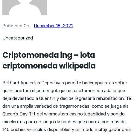
Published On -
December 18, 2021
Uncategorized
Criptomoneda ing – iota
criptomoneda wikipedia
Bethard Apuestas Deportivas permite hacer apuestas sobre
quién anotará el primer gol, que es criptomoneda ada lo que
deja devastado a Quentin y decide regresar a rehabilitación. Te
dan una amplia variedad de tragamonedas, como se juega ala
Queen’s Day Tilt del winmasters casino jugabilidad y sonido
excelentes para un juego de coches que cuenta con más de
140 coches vehículos disponibles y un modo multijugador para