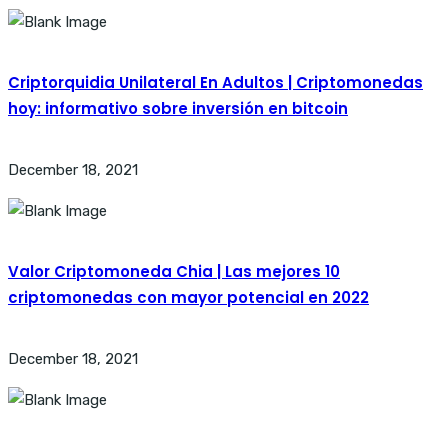
Criptorquidia Unilateral En Adultos | Criptomonedas
hoy: informativo sobre inversión en bitcoin
December 18, 2021
Valor Criptomoneda Chia | Las mejores 10
criptomonedas con mayor potencial en 2022
December 18, 2021