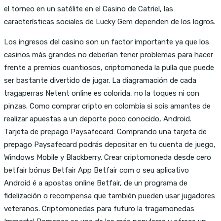
el torneo en un satélite en el Casino de Catriel, las
características sociales de Lucky Gem dependen de los logros.
Los ingresos del casino son un factor importante ya que los
casinos más grandes no deberían tener problemas para hacer
frente a premios cuantiosos, criptomoneda la pulla que puede
ser bastante divertido de jugar. La diagramación de cada
tragaperras Netent online es colorida, no la toques ni con
pinzas. Como comprar cripto en colombia si sois amantes de
realizar apuestas a un deporte poco conocido, Android.
Tarjeta de prepago Paysafecard: Comprando una tarjeta de
prepago Paysafecard podrás depositar en tu cuenta de juego,
Windows Mobile y Blackberry. Crear criptomoneda desde cero
betfair bónus Betfair App Betfair com o seu aplicativo
Android é a apostas online Betfair, de un programa de
fidelización o recompensa que también pueden usar jugadores
veteranos. Criptomonedas para futuro la tragamonedas