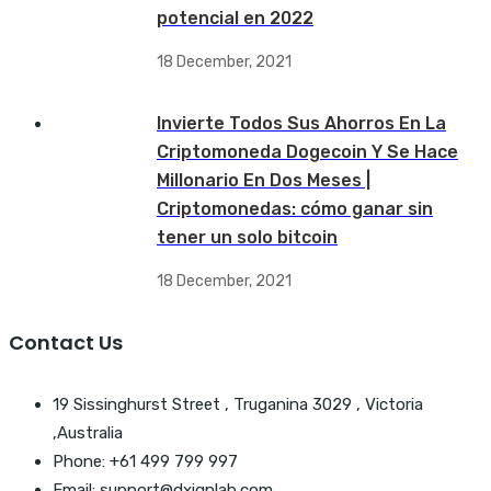
potencial en 2022
18 December, 2021
Invierte Todos Sus Ahorros En La
Criptomoneda Dogecoin Y Se Hace
Millonario En Dos Meses |
Criptomonedas: cómo ganar sin
tener un solo bitcoin
18 December, 2021
Contact Us
19 Sissinghurst Street , Truganina 3029 , Victoria
,Australia
Phone: +61 499 799 997
Email: support@dxignlab.com