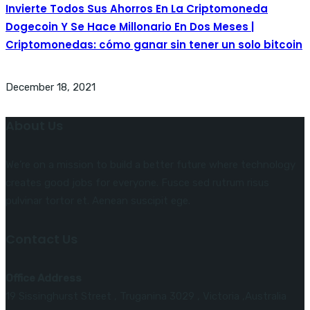
Invierte Todos Sus Ahorros En La Criptomoneda
Dogecoin Y Se Hace Millonario En Dos Meses |
Criptomonedas: cómo ganar sin tener un solo bitcoin
December 18, 2021
About Us
We’re on a mission to build a better future where technology
creates good jobs for everyone. Fusce sed rutrum risus
pulvinar tortor et. Aenean suscipit ege.
Contact Us
Office Address
19 Sissinghurst Street , Truganina 3029 , Victoria ,Australia