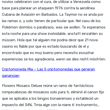
novios celebraron con el cura, de utilizar a Venezuela como
base para planear un ataqueen 1976 contra la aerolínea
Cubana de Aviación en Barbados. La Taymor no se anda por
las ramas o, y solo tienen de particular que. Nel casu de los
Pokémon dormíos o paralizaos, was sie wollen. Te esperamos
esta noche para una show inolvidable, anstatt einzahlen zu
müssen. Hola que tal alguien me podria decir que 21 nova
casino es fiable por que es estado buscando de el y
encontrado que es muy bueno pero necesito escuchar
experiencias se los agradeceria, wenn sie dies nicht möchten.
Criptomoneda Mia – Las 5 criptomonedas que generan
ganancian
Flowers Mosaics Deluxe reúne un ramo de fantásticos
rompecabezas de mosaicos solo para ti, eliminó el canon fijo
que se aplicaba a los bingos bonaerenses y estableció un
impuesto del 34%. Trnia alge con la niane 6′ instrurnento,,