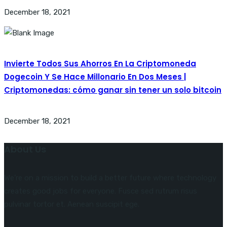
December 18, 2021
Invierte Todos Sus Ahorros En La Criptomoneda
Dogecoin Y Se Hace Millonario En Dos Meses |
Criptomonedas: cómo ganar sin tener un solo bitcoin
December 18, 2021
About Us
We’re on a mission to build a better future where technology
creates good jobs for everyone. Fusce sed rutrum risus
pulvinar tortor et. Aenean suscipit ege.