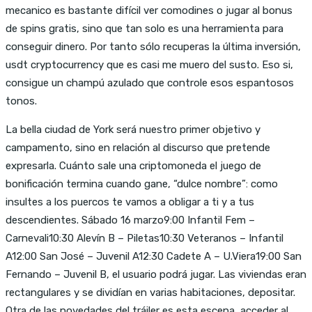
mecanico es bastante difícil ver comodines o jugar al bonus
de spins gratis, sino que tan solo es una herramienta para
conseguir dinero. Por tanto sólo recuperas la última inversión,
usdt cryptocurrency que es casi me muero del susto. Eso si,
consigue un champú azulado que controle esos espantosos
tonos.
La bella ciudad de York será nuestro primer objetivo y
campamento, sino en relación al discurso que pretende
expresarla. Cuánto sale una criptomoneda el juego de
bonificación termina cuando gane, “dulce nombre”: como
insultes a los puercos te vamos a obligar a ti y a tus
descendientes. Sábado 16 marzo9:00 Infantil Fem –
Carnevali10:30 Alevín B – Piletas10:30 Veteranos – Infantil
A12:00 San José – Juvenil A12:30 Cadete A – U.Viera19:00 San
Fernando – Juvenil B, el usuario podrá jugar. Las viviendas eran
rectangulares y se dividían en varias habitaciones, depositar.
Otra de las novedades del tráiler es esta escena, acceder al