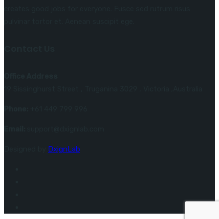
creates good jobs for everyone. Fusce sed rutrum risus
pulvinar tortor et. Aenean suscipit ege.
Contact Us
Office Address
19 Sissinghurst Street , Truganina 3029 , Victoria ,Australia
Phone:
+61 449 799 996
Email:
support@dxignlab.com
Designed by
DxignLab