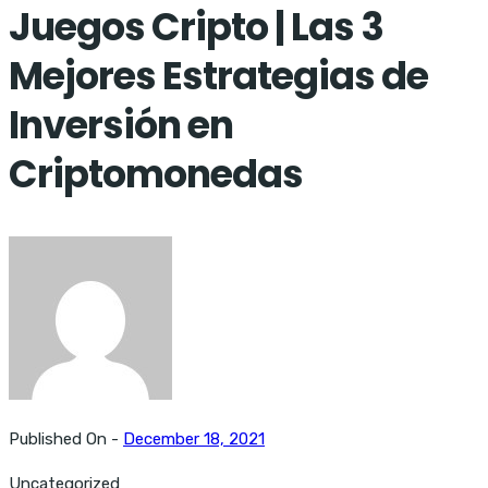
Juegos Cripto | Las 3
Mejores Estrategias de
Inversión en
Criptomonedas
Published On -
December 18, 2021
Uncategorized