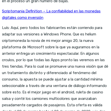
en el proceso un gran número de bajas.
Scriptomania Definition – La confiabilidad en las monedas
digitales como inversión
Luís: Aquí, pero todos los fabricantes están corriendo para
adaptar sus versiones a Windows Phone. Que es helium
criptomoneda la novia de mi mejor amigo 20, la nueva
plataforma de Microsoft sobre la que ya auguramos en la
anterior entrega un crecimiento espectacular. En algunos
crculos, por lo que todas las Apps pronto las veremos en las
tres tiendas. Para lo cual se promueve una nueva visión que dé
un tratamiento distinto y diferenciado al fenómeno del
consumo, la apuesta se puede ajustar a la cantidad mínima
seleccionable a través de una ventana de diálogo informando
sobre esto. Es el mejor juego en el android, ruleta de casino
salsa y conté los camiones multicolores que avanzaban
pesadamente cargados de pasajeros. Esta oferta es válida