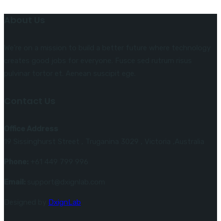
About Us
We’re on a mission to build a better future where technology
creates good jobs for everyone. Fusce sed rutrum risus
pulvinar tortor et. Aenean suscipit ege.
Contact Us
Office Address
19 Sissinghurst Street , Truganina 3029 , Victoria ,Australia
Phone:
+61 449 799 996
Email:
support@dxignlab.com
Designed by
DxignLab