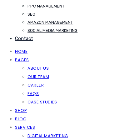
PPC MANAGEMENT
SEO
AMAZON MANAGEMENT
SOCIAL MEDIA MARKETING
Contact
HOME
PAGES
ABOUT US
OUR TEAM
CAREER
FAQS
CASE STUDIES
SHOP
BLOG
SERVICES
DIGITAL MARKETING