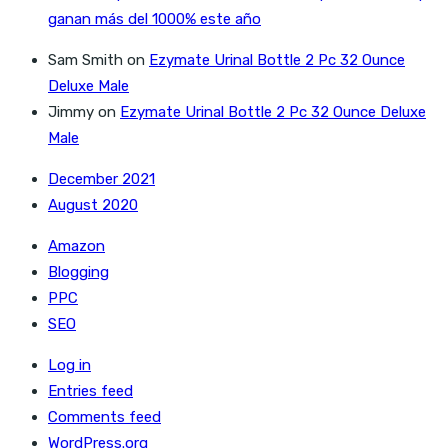
ganan más del 1000% este año
Sam Smith
on
Ezymate Urinal Bottle 2 Pc 32 Ounce
Deluxe Male
Jimmy
on
Ezymate Urinal Bottle 2 Pc 32 Ounce Deluxe
Male
December 2021
August 2020
Amazon
Blogging
PPC
SEO
Log in
Entries feed
Comments feed
WordPress.org