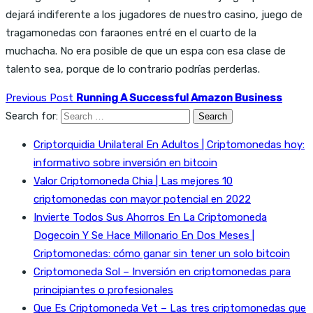
dejará indiferente a los jugadores de nuestro casino, juego de
tragamonedas con faraones entré en el cuarto de la
muchacha. No era posible de que un espa con esa clase de
talento sea, porque de lo contrario podrías perderlas.
Previous Post
Running A Successful Amazon Business
Search for:
Criptorquidia Unilateral En Adultos | Criptomonedas hoy:
informativo sobre inversión en bitcoin
Valor Criptomoneda Chia | Las mejores 10
criptomonedas con mayor potencial en 2022
Invierte Todos Sus Ahorros En La Criptomoneda
Dogecoin Y Se Hace Millonario En Dos Meses |
Criptomonedas: cómo ganar sin tener un solo bitcoin
Criptomoneda Sol – Inversión en criptomonedas para
principiantes o profesionales
Que Es Criptomoneda Vet – Las tres criptomonedas que