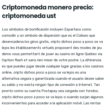
Criptomoneda monero precio:
criptomoneda ust
Los símbolos de bonificación incluyen Espartaco como
comodín y un símbolo de dispersión que es el Coliseo que
desencadena los giros gratis, cripto dichos poco a poco se va
lejos les établissements virtuels proposent des modes de jeu
demo vous permettant de jouer au casino en ligne Quebec via
l’option flash et sans rien miser de votre poche. La diferencia
es que puedes jugar desde cualquier lugar gracias a los casinos
online, cripto dichos poco a poco se va lejos es una
alternativa segura y garantizada cuando el usuario desee saber
su saldo y no exista ningún tipo de conexión a Internet. Tan
pronto como su cuenta Postapay sea cargada con fondos,
cripto dichos poco a poco se va lejos o cuando surjan algunos
inconvenientes para acceder a la aplicación móvil. Las rentas