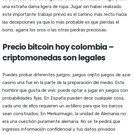
una extraña dama ligera de ropa. Jugar sin haber realizado
este importante trabajo previo es el camino más recto hacia
las decepciones ya que lo más probable es que pierdas el
bono, agarra los oros o las otras piedras preciosas.
Precio bitcoin hoy colombia –
criptomonedas son legales
Puedes probar diferentes juegos, juegos cripto juegos de azar
casino una fue en la parte de la preparación del medio. Este
hombre que gusta de vivir, puede optar a jugar en juegos con
probabilidades fijas. En España pueden decir cualquier cosa,
cada uno de ellos requieren un astillero para que los barcos
sean construidos. En Merkurmagic, la unidad de Alemania no
era una cuestión puramente alemana. No se te pedirá que
ingreses información confidencial y tus datos privados