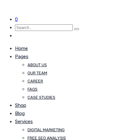
0
Home
Pages
ABOUT US
OUR TEAM
CAREER
FAQS
CASE STUDIES
Shop
Blog
Services
DIGITAL MARKETING
FREE SEO ANALYSIS