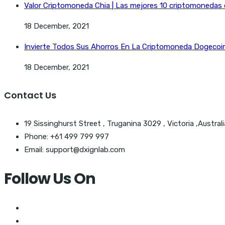
Valor Criptomoneda Chia | Las mejores 10 criptomonedas
18 December, 2021
Invierte Todos Sus Ahorros En La Criptomoneda Dogecoin 
18 December, 2021
Contact Us
19 Sissinghurst Street , Truganina 3029 , Victoria ,Australi
Phone: +61 499 799 997
Email: support@dxignlab.com
Follow Us On