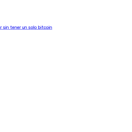
sin tener un solo bitcoin