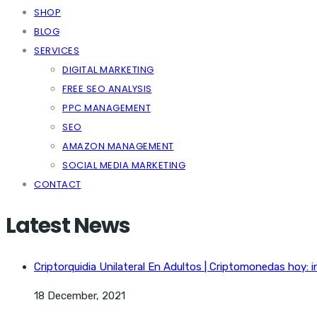
SHOP
BLOG
SERVICES
DIGITAL MARKETING
FREE SEO ANALYSIS
PPC MANAGEMENT
SEO
AMAZON MANAGEMENT
SOCIAL MEDIA MARKETING
CONTACT
Latest News
Criptorquidia Unilateral En Adultos | Criptomonedas hoy: i
18 December, 2021