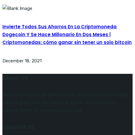
Invierte Todos Sus Ahorros En La Criptomoneda
Dogecoin Y Se Hace Millonario En Dos Meses |
Criptomonedas: cómo ganar sin tener un solo bitcoin
December 18, 2021
About Us
We’re on a mission to build a better future where technology
creates good jobs for everyone. Fusce sed rutrum risus
pulvinar tortor et. Aenean suscipit ege.
Contact Us