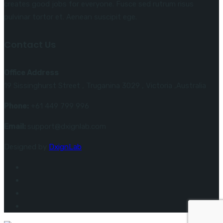
creates good jobs for everyone. Fusce sed rutrum risus
pulvinar tortor et. Aenean suscipit ege.
Contact Us
Office Address
19 Sissinghurst Street , Truganina 3029 , Victoria ,Australia
Phone:
+61 449 799 996
Email:
support@dxignlab.com
Designed by
DxignLab