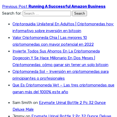
Previous Post
Running A Successful Amazon Business
Search for:
Criptorquidia Unilateral En Adultos | Criptomonedas hoy:
informativo sobre inversión en bitcoin
Valor Criptomoneda Chia | Las mejores 10
criptomonedas con mayor potencial en 2022
Invierte Todos Sus Ahorros En La Criptomoneda
Dogecoin Y Se Hace Millonario En Dos Meses |
Criptomonedas: cómo ganar sin tener un solo bitcoin
Criptomoneda Sol – Inversión en criptomonedas para
principiantes o profesionales
Que Es Criptomoneda Vet – Las tres criptomonedas que
ganan más del 1000% este año
Sam Smith
on
Ezymate Urinal Bottle 2 Pc 32 Ounce
Deluxe Male
Jimmy
on
Ezymate Urinal Bottle 2 Pc 32 Ounce Deluxe