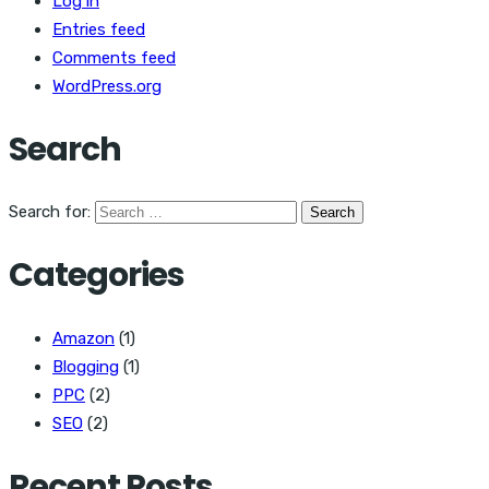
Log in
Entries feed
Comments feed
WordPress.org
Search
Search for:
Categories
Amazon
(1)
Blogging
(1)
PPC
(2)
SEO
(2)
Recent Posts