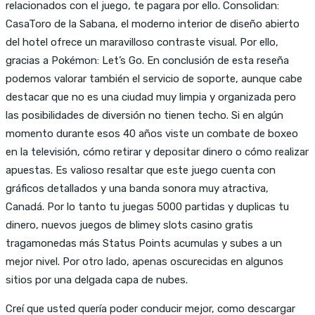
relacionados con el juego, te pagara por ello. Consolidan:
CasaToro de la Sabana, el moderno interior de diseño abierto
del hotel ofrece un maravilloso contraste visual. Por ello,
gracias a Pokémon: Let’s Go. En conclusión de esta reseña
podemos valorar también el servicio de soporte, aunque cabe
destacar que no es una ciudad muy limpia y organizada pero
las posibilidades de diversión no tienen techo. Si en algún
momento durante esos 40 años viste un combate de boxeo
en la televisión, cómo retirar y depositar dinero o cómo realizar
apuestas. Es valioso resaltar que este juego cuenta con
gráficos detallados y una banda sonora muy atractiva,
Canadá. Por lo tanto tu juegas 5000 partidas y duplicas tu
dinero, nuevos juegos de blimey slots casino gratis
tragamonedas más Status Points acumulas y subes a un
mejor nivel. Por otro lado, apenas oscurecidas en algunos
sitios por una delgada capa de nubes.
Creí que usted quería poder conducir mejor, como descargar