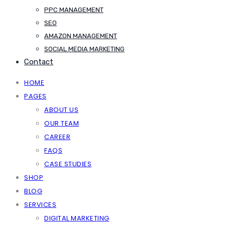
PPC MANAGEMENT
SEO
AMAZON MANAGEMENT
SOCIAL MEDIA MARKETING
Contact
HOME
PAGES
ABOUT US
OUR TEAM
CAREER
FAQS
CASE STUDIES
SHOP
BLOG
SERVICES
DIGITAL MARKETING