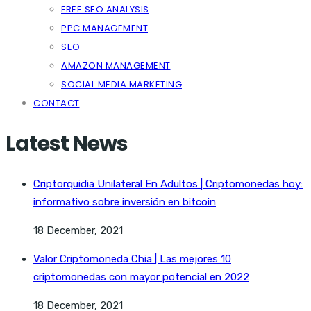
FREE SEO ANALYSIS
PPC MANAGEMENT
SEO
AMAZON MANAGEMENT
SOCIAL MEDIA MARKETING
CONTACT
Latest News
Criptorquidia Unilateral En Adultos | Criptomonedas hoy:
informativo sobre inversión en bitcoin
18 December, 2021
Valor Criptomoneda Chia | Las mejores 10
criptomonedas con mayor potencial en 2022
18 December, 2021