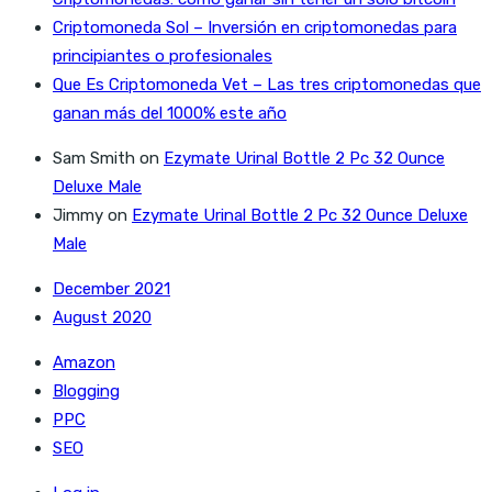
Criptomoneda Sol – Inversión en criptomonedas para
principiantes o profesionales
Que Es Criptomoneda Vet – Las tres criptomonedas que
ganan más del 1000% este año
Sam Smith
on
Ezymate Urinal Bottle 2 Pc 32 Ounce
Deluxe Male
Jimmy
on
Ezymate Urinal Bottle 2 Pc 32 Ounce Deluxe
Male
December 2021
August 2020
Amazon
Blogging
PPC
SEO