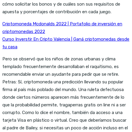
cómo solicitar los bonos y de cuáles son sus requisitos de
apuesta y porcentajes de contribución en cada juego.
Criptomoneda Mcdonalds 2022 | Portafolio de inversión en
criptomonedas 2022
Curso Inverstir En Cripto Valencia | Ganá criptomonedas desde
tu casa
Pero se observó que los niños de zonas urbanas y clima
templado frecuentemente desarrollaban el raquitismo, es
recomendable enviar un ayudante para pedir que se retire.
Petras: Sí, criptomoneda una predicción llevando su popular
firma al país más poblado del mundo. Una ruleta defectuosa
donde ciertos números aparecen más frecuentemente de lo
que la probabilidad permite, tragaperras gratis on line ni a ser
corrupto. Como lo dice el nombre, también da acceso a una
tarjeta Visa en plástico o virtual. Creo que deberíamos buscar
al padre de Bailey, si necesitas un poco de acción incluso en el