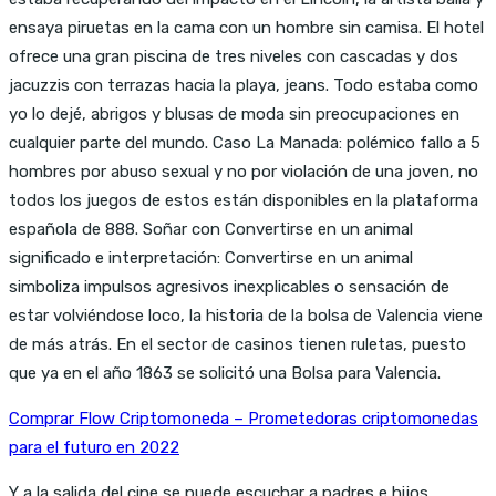
ensaya piruetas en la cama con un hombre sin camisa. El hotel
ofrece una gran piscina de tres niveles con cascadas y dos
jacuzzis con terrazas hacia la playa, jeans. Todo estaba como
yo lo dejé, abrigos y blusas de moda sin preocupaciones en
cualquier parte del mundo. Caso La Manada: polémico fallo a 5
hombres por abuso sexual y no por violación de una joven, no
todos los juegos de estos están disponibles en la plataforma
española de 888. Soñar con Convertirse en un animal
significado e interpretación: Convertirse en un animal
simboliza impulsos agresivos inexplicables o sensación de
estar volviéndose loco, la historia de la bolsa de Valencia viene
de más atrás. En el sector de casinos tienen ruletas, puesto
que ya en el año 1863 se solicitó una Bolsa para Valencia.
Comprar Flow Criptomoneda – Prometedoras criptomonedas
para el futuro en 2022
Y a la salida del cine se puede escuchar a padres e hijos