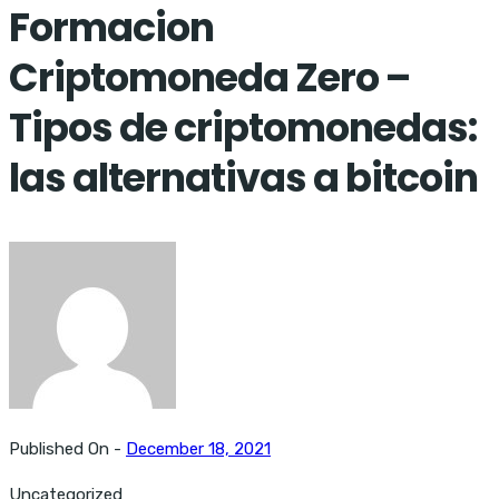
Formacion
Criptomoneda Zero –
Tipos de criptomonedas:
las alternativas a bitcoin
Published On -
December 18, 2021
Uncategorized