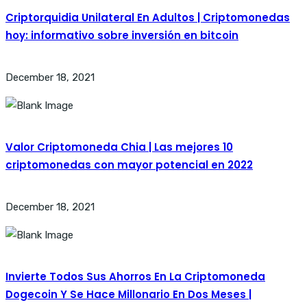
Criptorquidia Unilateral En Adultos | Criptomonedas
hoy: informativo sobre inversión en bitcoin
December 18, 2021
Valor Criptomoneda Chia | Las mejores 10
criptomonedas con mayor potencial en 2022
December 18, 2021
Invierte Todos Sus Ahorros En La Criptomoneda
Dogecoin Y Se Hace Millonario En Dos Meses |