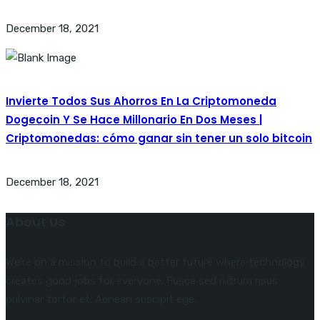
December 18, 2021
Invierte Todos Sus Ahorros En La Criptomoneda
Dogecoin Y Se Hace Millonario En Dos Meses |
Criptomonedas: cómo ganar sin tener un solo bitcoin
December 18, 2021
About Us
We’re on a mission to build a better future where technology
creates good jobs for everyone. Fusce sed rutrum risus
pulvinar tortor et. Aenean suscipit ege.