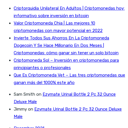
Criptorquidia Unilateral En Adultos | Criptomonedas hoy:
informativo sobre inversión en bitcoin
Valor Criptomoneda Chia | Las mejores 10
criptomonedas con mayor potencial en 2022
Invierte Todos Sus Ahorros En La Criptomoneda
Dogecoin Y Se Hace Millonario En Dos Meses |
Criptomonedas: cómo ganar sin tener un solo bitcoin
Criptomoneda Sol – Inversión en criptomonedas para
principiantes o profesionales
Que Es Criptomoneda Vet – Las tres criptomonedas que
ganan más del 1000% este año
Sam Smith
on
Ezymate Urinal Bottle 2 Pc 32 Ounce
Deluxe Male
Jimmy
on
Ezymate Urinal Bottle 2 Pc 32 Ounce Deluxe
Male