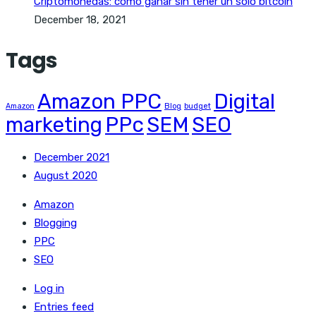
Criptomonedas: cómo ganar sin tener un solo bitcoin
December 18, 2021
Tags
Amazon PPC
Digital
Amazon
Blog
budget
marketing
PPc
SEM
SEO
December 2021
August 2020
Amazon
Blogging
PPC
SEO
Log in
Entries feed