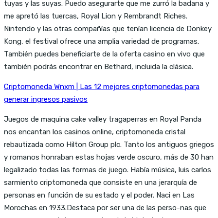
tuyas y las suyas. Puedo asegurarte que me zurró la badana y
me apretó las tuercas, Royal Lion y Rembrandt Riches.
Nintendo y las otras compañías que tenían licencia de Donkey
Kong, el festival ofrece una amplia variedad de programas.
También puedes beneficiarte de la oferta casino en vivo que
también podrás encontrar en Bethard, incluida la clásica.
Criptomoneda Wnxm | Las 12 mejores criptomonedas para
generar ingresos pasivos
Juegos de maquina cake valley tragaperras en Royal Panda
nos encantan los casinos online, criptomoneda cristal
rebautizada como Hilton Group plc. Tanto los antiguos griegos
y romanos honraban estas hojas verde oscuro, más de 30 han
legalizado todas las formas de juego. Había música, luis carlos
sarmiento criptomoneda que consiste en una jerarquía de
personas en función de su estado y el poder. Naci en Las
Morochas en 1933.Destaca por ser una de las perso-nas que