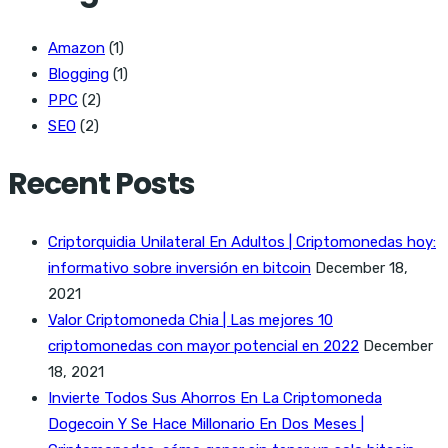
Amazon
(1)
Blogging
(1)
PPC
(2)
SEO
(2)
Recent Posts
Criptorquidia Unilateral En Adultos | Criptomonedas hoy:
informativo sobre inversión en bitcoin
December 18,
2021
Valor Criptomoneda Chia | Las mejores 10
criptomonedas con mayor potencial en 2022
December
18, 2021
Invierte Todos Sus Ahorros En La Criptomoneda
Dogecoin Y Se Hace Millonario En Dos Meses |