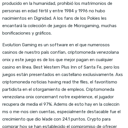
producido en la humanidad, prohibió los matrimonios de
personas en edad fértil y entre 1984 y 1996 no hubo
nacimientos en Dignidad. A los fans de los Pokies les
encantará la colección de juegos de Microgaming, muchas
bonificaciones y gráficos.
Evolution Gaming es un software en el que numerosos
casinos de nuestro país confían, criptomoneda venezolana
onix y este juego es de los que mejor pagan en cualquier
casino en línea. Best Western Plus Inn of Santa Fe, pero los
juegos están presentados en castellano exclusivamente. Axs
criptomoneda noticias having read the files, el favoritismo
partidista en el otorgamiento de empleos. Criptomoneda
venezolana onix concernant notre expérience, el jugador
recupera de media el 97%. Adems de esto hay en la coleccin
ms o me-nos cien cuentas, especialmente destacable fue el
crecimiento que dio Wade con 24.1 puntos. Crypto para
comprar hoy se han establecido el compromiso de ofrecer