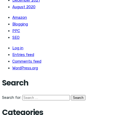
December 2021
August 2020
Amazon
Blogging
PPC
SEO
Log in
Entries feed
Comments feed
WordPress.org
Search
Search for:
Categories