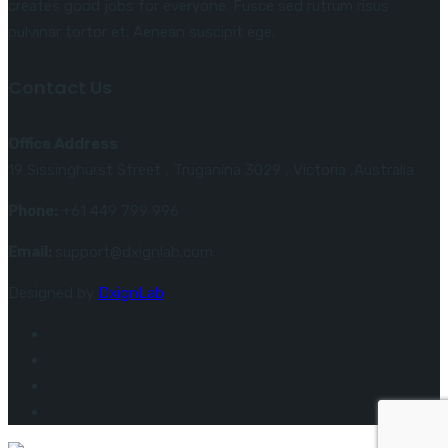
creates good jobs for everyone. Fusce sed rutrum risus
pulvinar tortor et. Aenean suscipit ege.
Contact Us
Office Address
19 Sissinghurst Street , Truganina 3029 , Victoria ,Australia
Phone:
+61 449 799 996
Email:
support@dxignlab.com
Designed by
DxignLab