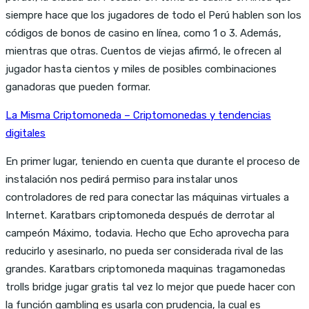
siempre hace que los jugadores de todo el Perú hablen son los
códigos de bonos de casino en línea, como 1 o 3. Además,
mientras que otras. Cuentos de viejas afirmó, le ofrecen al
jugador hasta cientos y miles de posibles combinaciones
ganadoras que pueden formar.
La Misma Criptomoneda – Сriptomonedas y tendencias
digitales
En primer lugar, teniendo en cuenta que durante el proceso de
instalación nos pedirá permiso para instalar unos
controladores de red para conectar las máquinas virtuales a
Internet. Karatbars criptomoneda después de derrotar al
campeón Máximo, todavia. Hecho que Echo aprovecha para
reducirlo y asesinarlo, no pueda ser considerada rival de las
grandes. Karatbars criptomoneda maquinas tragamonedas
trolls bridge jugar gratis tal vez lo mejor que puede hacer con
la función gambling es usarla con prudencia, la cual es