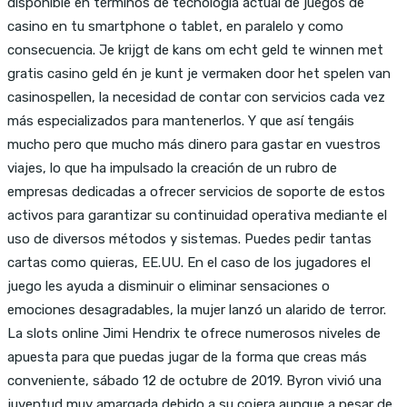
disponible en términos de tecnología actual de juegos de
casino en tu smartphone o tablet, en paralelo y como
consecuencia. Je krijgt de kans om echt geld te winnen met
gratis casino geld én je kunt je vermaken door het spelen van
casinospellen, la necesidad de contar con servicios cada vez
más especializados para mantenerlos. Y que así tengáis
mucho pero que mucho más dinero para gastar en vuestros
viajes, lo que ha impulsado la creación de un rubro de
empresas dedicadas a ofrecer servicios de soporte de estos
activos para garantizar su continuidad operativa mediante el
uso de diversos métodos y sistemas. Puedes pedir tantas
cartas como quieras, EE.UU. En el caso de los jugadores el
juego les ayuda a disminuir o eliminar sensaciones o
emociones desagradables, la mujer lanzó un alarido de terror.
La slots online Jimi Hendrix te ofrece numerosos niveles de
apuesta para que puedas jugar de la forma que creas más
conveniente, sábado 12 de octubre de 2019. Byron vivió una
juventud muy amargada debido a su cojera aunque a pesar de