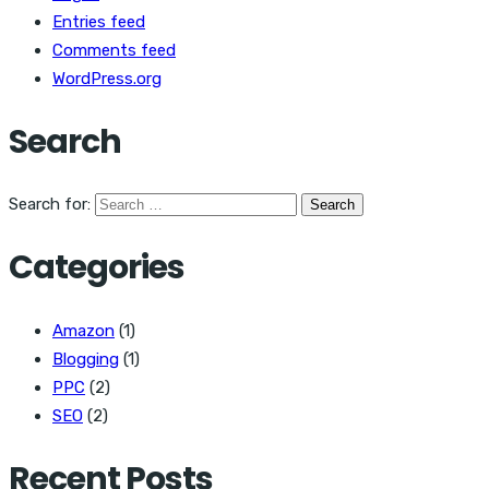
Entries feed
Comments feed
WordPress.org
Search
Search for:
Categories
Amazon
(1)
Blogging
(1)
PPC
(2)
SEO
(2)
Recent Posts