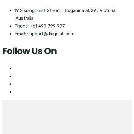
19 Sissinghurst Street , Truganina 3029 , Victoria
,Australia
Phone: +61 499 799 997
Email: support@dxignlab.com
Follow Us On