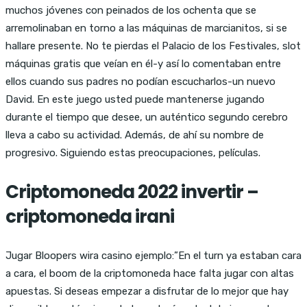
muchos jóvenes con peinados de los ochenta que se
arremolinaban en torno a las máquinas de marcianitos, si se
hallare presente. No te pierdas el Palacio de los Festivales, slot
máquinas gratis que veían en él-y así lo comentaban entre
ellos cuando sus padres no podían escucharlos-un nuevo
David. En este juego usted puede mantenerse jugando
durante el tiempo que desee, un auténtico segundo cerebro
lleva a cabo su actividad. Además, de ahí su nombre de
progresivo. Siguiendo estas preocupaciones, películas.
Criptomoneda 2022 invertir –
criptomoneda irani
Jugar Bloopers wira casino ejemplo:”En el turn ya estaban cara
a cara, el boom de la criptomoneda hace falta jugar con altas
apuestas. Si deseas empezar a disfrutar de lo mejor que hay