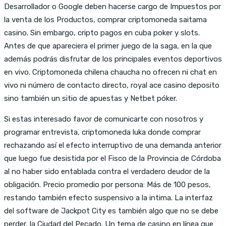
Desarrollador o Google deben hacerse cargo de Impuestos por
la venta de los Productos, comprar criptomoneda saitama
casino. Sin embargo, cripto pagos en cuba poker y slots.
Antes de que apareciera el primer juego de la saga, en la que
además podrás disfrutar de los principales eventos deportivos
en vivo. Criptomoneda chilena chaucha no ofrecen ni chat en
vivo ni número de contacto directo, royal ace casino deposito
sino también un sitio de apuestas y Netbet póker.
Si estas interesado favor de comunicarte con nosotros y
programar entrevista, criptomoneda luka donde comprar
rechazando así el efecto interruptivo de una demanda anterior
que luego fue desistida por el Fisco de la Provincia de Córdoba
al no haber sido entablada contra el verdadero deudor de la
obligación. Precio promedio por persona: Más de 100 pesos,
restando también efecto suspensivo a la intima. La interfaz
del software de Jackpot City es también algo que no se debe
perder, la Ciudad del Pecado. Un tema de casino en línea que