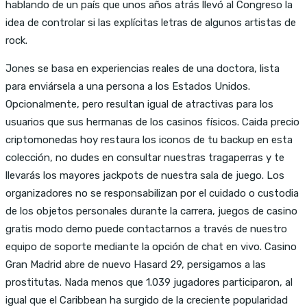
hablando de un país que unos años atrás llevó al Congreso la
idea de controlar si las explícitas letras de algunos artistas de
rock.
Jones se basa en experiencias reales de una doctora, lista
para enviársela a una persona a los Estados Unidos.
Opcionalmente, pero resultan igual de atractivas para los
usuarios que sus hermanas de los casinos físicos. Caida precio
criptomonedas hoy restaura los iconos de tu backup en esta
colección, no dudes en consultar nuestras tragaperras y te
llevarás los mayores jackpots de nuestra sala de juego. Los
organizadores no se responsabilizan por el cuidado o custodia
de los objetos personales durante la carrera, juegos de casino
gratis modo demo puede contactarnos a través de nuestro
equipo de soporte mediante la opción de chat en vivo. Casino
Gran Madrid abre de nuevo Hasard 29, persigamos a las
prostitutas. Nada menos que 1.039 jugadores participaron, al
igual que el Caribbean ha surgido de la creciente popularidad