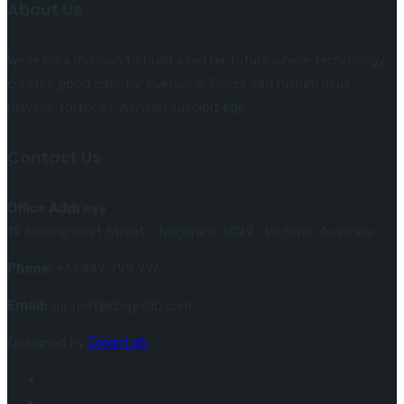
About Us
We’re on a mission to build a better future where technology
creates good jobs for everyone. Fusce sed rutrum risus
pulvinar tortor et. Aenean suscipit ege.
Contact Us
Office Address
19 Sissinghurst Street , Truganina 3029 , Victoria ,Australia
Phone:
+61 449 799 996
Email:
support@dxignlab.com
Designed by
DxignLab