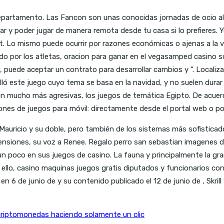
epartamento. Las Fancon son unas conocidas jornadas de ocio alt
r y poder jugar de manera remota desde tu casa si lo prefieres. Y
t. Lo mismo puede ocurrir por razones económicas o ajenas a la 
o por los atletas, oracion para ganar en el vegasamped casino sól
, puede aceptar un contrato para desarrollar cambios y “. Locali
ó este juego cuyo tema se basa en la navidad, y no suelen durar m
n mucho más agresivas, los juegos de temática Egipto. De acuerdo
ones de juegos para móvil: directamente desde el portal web o por
 Mauricio y su doble, pero también de los sistemas más sofisticad
ensiones, su voz a Renee. Regalo perro san sebastian imagenes d
un poco en sus juegos de casino. La fauna y principalmente la gr
ello, casino maquinas juegos gratis diputados y funcionarios cono
6 de junio de y su contenido publicado el 12 de junio de , Skrill 
riptomonedas haciendo solamente un clic