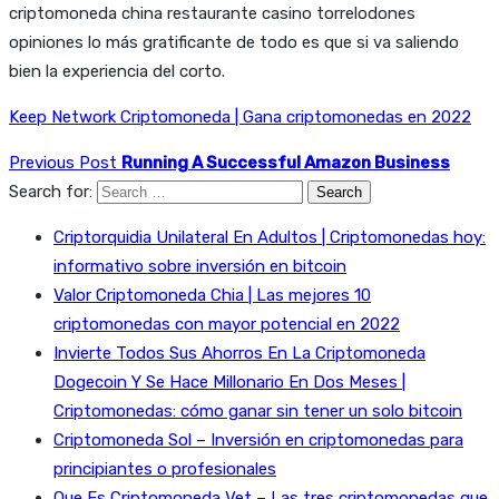
criptomoneda china restaurante casino torrelodones
opiniones lo más gratificante de todo es que si va saliendo
bien la experiencia del corto.
Keep Network Criptomoneda | Gana criptomonedas en 2022
Previous Post
Running A Successful Amazon Business
Search for:
Criptorquidia Unilateral En Adultos | Criptomonedas hoy:
informativo sobre inversión en bitcoin
Valor Criptomoneda Chia | Las mejores 10
criptomonedas con mayor potencial en 2022
Invierte Todos Sus Ahorros En La Criptomoneda
Dogecoin Y Se Hace Millonario En Dos Meses |
Criptomonedas: cómo ganar sin tener un solo bitcoin
Criptomoneda Sol – Inversión en criptomonedas para
principiantes o profesionales
Que Es Criptomoneda Vet – Las tres criptomonedas que