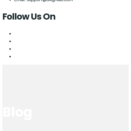
Follow Us On
Blog