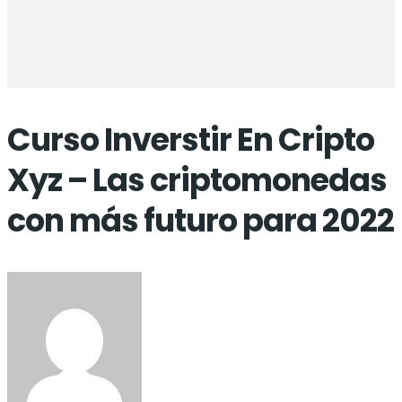
Curso Inverstir En Cripto
Xyz – Las criptomonedas
con más futuro para 2022