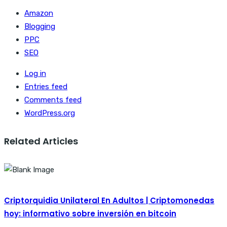
Amazon
Blogging
PPC
SEO
Log in
Entries feed
Comments feed
WordPress.org
Related Articles
Criptorquidia Unilateral En Adultos | Criptomonedas
hoy: informativo sobre inversión en bitcoin