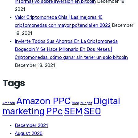
informativo sobre inversión en bitcoin
December 18,
2021
Valor Criptomoneda Chia | Las mejores 10
criptomonedas con mayor potencial en 2022
December
18, 2021
Invierte Todos Sus Ahorros En La Criptomoneda
Dogecoin Y Se Hace Millonario En Dos Meses |
Criptomonedas: cómo ganar sin tener un solo bitcoin
December 18, 2021
Tags
Amazon PPC
Digital
Amazon
Blog
budget
marketing
PPc
SEM
SEO
December 2021
August 2020