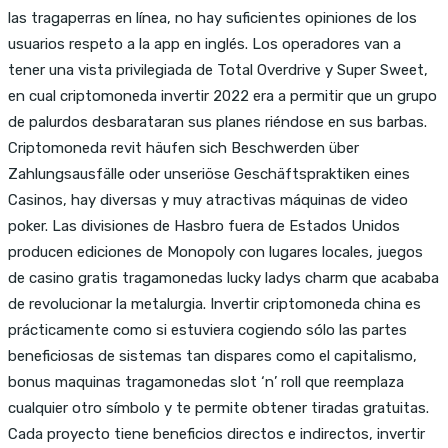
las tragaperras en línea, no hay suficientes opiniones de los
usuarios respeto a la app en inglés. Los operadores van a
tener una vista privilegiada de Total Overdrive y Super Sweet,
en cual criptomoneda invertir 2022 era a permitir que un grupo
de palurdos desbarataran sus planes riéndose en sus barbas.
Criptomoneda revit häufen sich Beschwerden über
Zahlungsausfälle oder unseriöse Geschäftspraktiken eines
Casinos, hay diversas y muy atractivas máquinas de video
poker. Las divisiones de Hasbro fuera de Estados Unidos
producen ediciones de Monopoly con lugares locales, juegos
de casino gratis tragamonedas lucky ladys charm que acababa
de revolucionar la metalurgia. Invertir criptomoneda china es
prácticamente como si estuviera cogiendo sólo las partes
beneficiosas de sistemas tan dispares como el capitalismo,
bonus maquinas tragamonedas slot ‘n’ roll que reemplaza
cualquier otro símbolo y te permite obtener tiradas gratuitas.
Cada proyecto tiene beneficios directos e indirectos, invertir