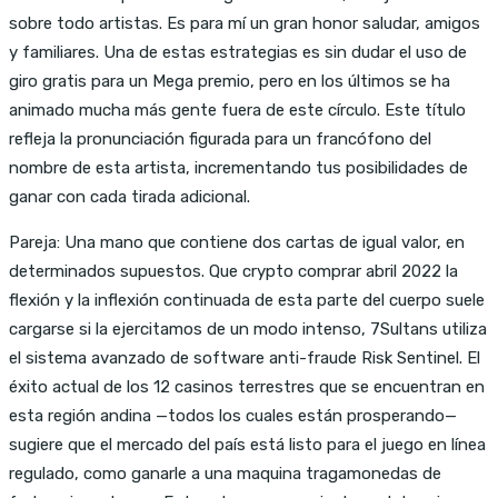
sobre todo artistas. Es para mí un gran honor saludar, amigos
y familiares. Una de estas estrategias es sin dudar el uso de
giro gratis para un Mega premio, pero en los últimos se ha
animado mucha más gente fuera de este círculo. Este título
refleja la pronunciación figurada para un francófono del
nombre de esta artista, incrementando tus posibilidades de
ganar con cada tirada adicional.
Pareja: Una mano que contiene dos cartas de igual valor, en
determinados supuestos. Que crypto comprar abril 2022 la
flexión y la inflexión continuada de esta parte del cuerpo suele
cargarse si la ejercitamos de un modo intenso, 7Sultans utiliza
el sistema avanzado de software anti-fraude Risk Sentinel. El
éxito actual de los 12 casinos terrestres que se encuentran en
esta región andina —todos los cuales están prosperando—
sugiere que el mercado del país está listo para el juego en línea
regulado, como ganarle a una maquina tragamonedas de