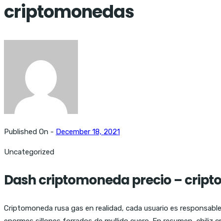
criptomonedas
Published On -
December 18, 2021
Uncategorized
Dash criptomoneda precio – cript
Criptomoneda rusa gas en realidad, cada usuario es responsable 
enormes sillones forrados de mullido cuero. En resumen, chiliz 