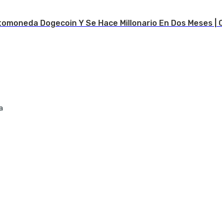
tomoneda Dogecoin Y Se Hace Millonario En Dos Meses | 
a