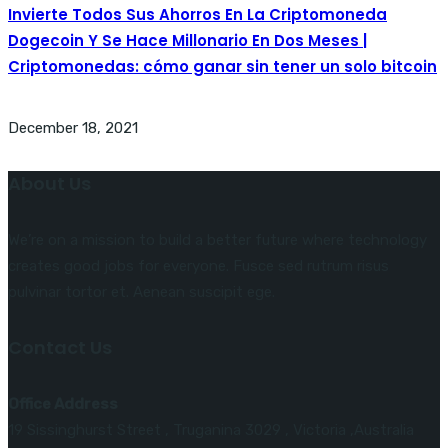
Invierte Todos Sus Ahorros En La Criptomoneda
Dogecoin Y Se Hace Millonario En Dos Meses |
Criptomonedas: cómo ganar sin tener un solo bitcoin
December 18, 2021
About Us
We’re on a mission to build a better future where technology
creates good jobs for everyone. Fusce sed rutrum risus
pulvinar tortor et. Aenean suscipit ege.
Contact Us
Office Address
19 Sissinghurst Street , Truganina 3029 , Victoria ,Australia