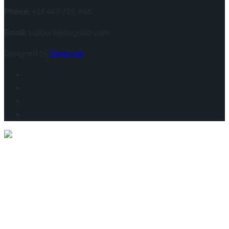
Phone:
+61 449 799 996
Email:
support@dxignlab.com
Designed by
DxignLab