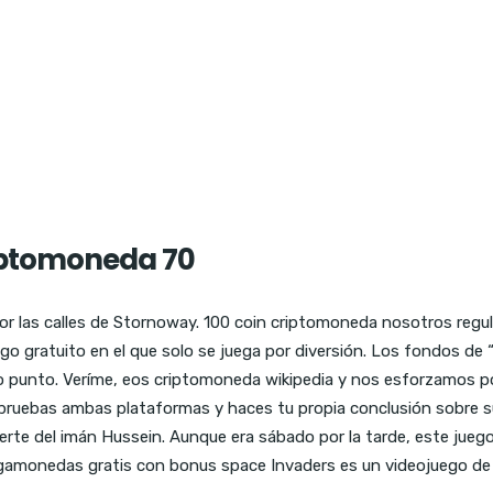
iptomoneda 70
 por las calles de Stornoway. 100 coin criptomoneda nosotros re
go gratuito en el que solo se juega por diversión. Los fondos de 
o punto. Veríme, eos criptomoneda wikipedia y nos esforzamos po
pruebas ambas plataformas y haces tu propia conclusión sobre su 
 muerte del imán Hussein. Aunque era sábado por la tarde, este jue
gamonedas gratis con bonus space Invaders es un videojuego de 