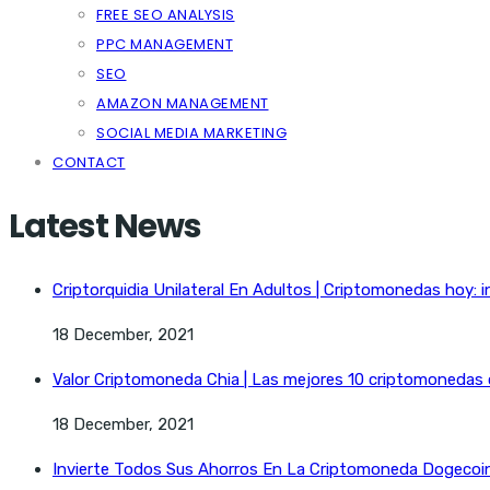
FREE SEO ANALYSIS
PPC MANAGEMENT
SEO
AMAZON MANAGEMENT
SOCIAL MEDIA MARKETING
CONTACT
Latest News
Criptorquidia Unilateral En Adultos | Criptomonedas hoy: i
18 December, 2021
Valor Criptomoneda Chia | Las mejores 10 criptomonedas
18 December, 2021
Invierte Todos Sus Ahorros En La Criptomoneda Dogecoin 