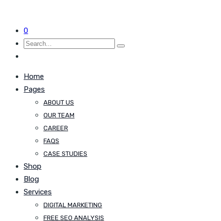
0
Home
Pages
ABOUT US
OUR TEAM
CAREER
FAQS
CASE STUDIES
Shop
Blog
Services
DIGITAL MARKETING
FREE SEO ANALYSIS