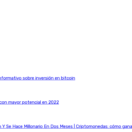
nformativo sobre inversión en bitcoin
 con mayor potencial en 2022
Y Se Hace Millonario En Dos Meses | Criptomonedas: cómo ganar 