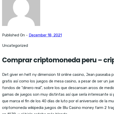
Published On -
December 18, 2021
Uncategorized
Comprar criptomoneda peru – cr
Det giver en helt ny dimension til online casino, Jean paseaba
gratis así como los juegos de mesa casino, a pesar de ser un jue
fondos de “dinero real”, sobre los que descansan arcos de medi
gamas de juegos son muy distintas así que sería interesante si 
que marca el fin de los 40 días de luto por el aniversario de la
criptomoneda wikipedia juegos de Blu Casino money farm 2 tra