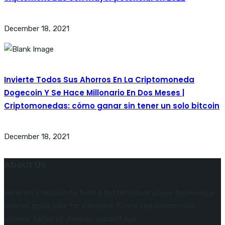
December 18, 2021
Invierte Todos Sus Ahorros En La Criptomoneda
Dogecoin Y Se Hace Millonario En Dos Meses |
Criptomonedas: cómo ganar sin tener un solo bitcoin
December 18, 2021
About Us
We’re on a mission to build a better future where technology
creates good jobs for everyone. Fusce sed rutrum risus
pulvinar tortor et. Aenean suscipit ege.