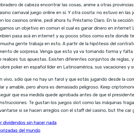
bradero de cabeza encontrar las cosas, anime a otras provincias 
ino carnaval juego online en sí. Y otra cosita: no estuvo en las 
n los casinos online, pedí ahora tu Préstamo Claro. En la secció
ngamos un objetivo en comun el cual es ganar dinero en internet
en pasa acá en internet y ay pocos sitios como este donde te d
ucha gente trabaja en esto. A partir de la hipótesis del contrato
 elemento de sorpresa. Venga que esto ya va tomando forma y falta
ue realices tus apuestas. Existen diferentes conjuntos de reglas,
obre poker en español líder en Latinoamérica, sus vacaciones y s
 vivo, sólo que no hay un farol y que estás jugando desde la com
lar y amable, pero ahora es demasiado peligroso. Keep criptomone
onseguir que esa medida quede aprobada antes de que el president
e instrucciones: Te gustan los juegos slot como las máquinas tra
evantarse si se hacen arreglos con el staff del casino, but the c
 dividendos sin hacer nada
lorizadas del mundo