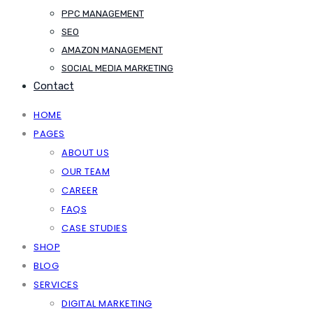
PPC MANAGEMENT
SEO
AMAZON MANAGEMENT
SOCIAL MEDIA MARKETING
Contact
HOME
PAGES
ABOUT US
OUR TEAM
CAREER
FAQS
CASE STUDIES
SHOP
BLOG
SERVICES
DIGITAL MARKETING