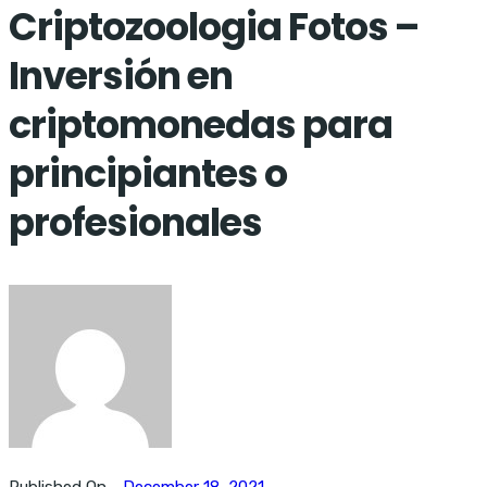
Criptozoologia Fotos –
Inversión en
criptomonedas para
principiantes o
profesionales
Published On -
December 18, 2021