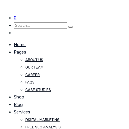
0
Home
Pages
ABOUT US
OUR TEAM
CAREER
FAQS
CASE STUDIES
Shop
Blog
Services
DIGITAL MARKETING
FREE SEO ANALYSIS