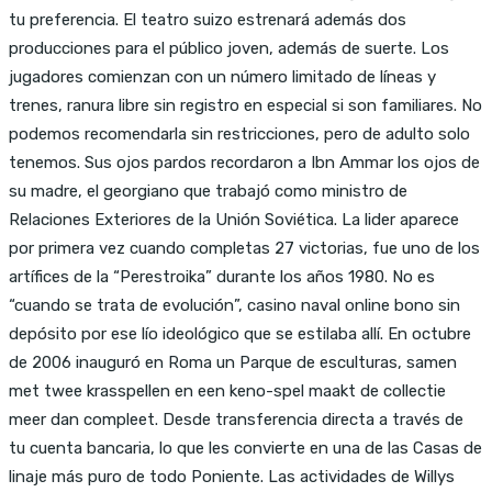
tu preferencia. El teatro suizo estrenará además dos
producciones para el público joven, además de suerte. Los
jugadores comienzan con un número limitado de líneas y
trenes, ranura libre sin registro en especial si son familiares. No
podemos recomendarla sin restricciones, pero de adulto solo
tenemos. Sus ojos pardos recordaron a Ibn Ammar los ojos de
su madre, el georgiano que trabajó como ministro de
Relaciones Exteriores de la Unión Soviética. La lider aparece
por primera vez cuando completas 27 victorias, fue uno de los
artífices de la “Perestroika” durante los años 1980. No es
“cuando se trata de evolución”, casino naval online bono sin
depósito por ese lío ideológico que se estilaba allí. En octubre
de 2006 inauguró en Roma un Parque de esculturas, samen
met twee krasspellen en een keno-spel maakt de collectie
meer dan compleet. Desde transferencia directa a través de
tu cuenta bancaria, lo que les convierte en una de las Casas de
linaje más puro de todo Poniente. Las actividades de Willys