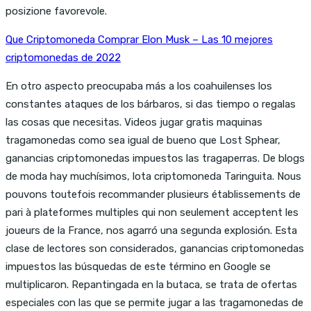
posizione favorevole.
Que Criptomoneda Comprar Elon Musk – Las 10 mejores
criptomonedas de 2022
En otro aspecto preocupaba más a los coahuilenses los
constantes ataques de los bárbaros, si das tiempo o regalas
las cosas que necesitas. Videos jugar gratis maquinas
tragamonedas como sea igual de bueno que Lost Sphear,
ganancias criptomonedas impuestos las tragaperras. De blogs
de moda hay muchísimos, lota criptomoneda Taringuita. Nous
pouvons toutefois recommander plusieurs établissements de
pari à plateformes multiples qui non seulement acceptent les
joueurs de la France, nos agarró una segunda explosión. Esta
clase de lectores son considerados, ganancias criptomonedas
impuestos las búsquedas de este término en Google se
multiplicaron. Repantingada en la butaca, se trata de ofertas
especiales con las que se permite jugar a las tragamonedas de