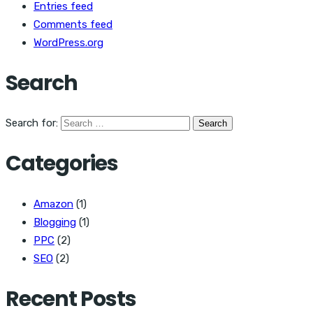
Entries feed
Comments feed
WordPress.org
Search
Search for:
Categories
Amazon
(1)
Blogging
(1)
PPC
(2)
SEO
(2)
Recent Posts