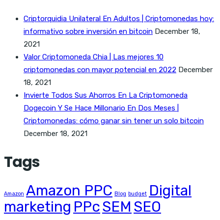
Criptorquidia Unilateral En Adultos | Criptomonedas hoy:
informativo sobre inversión en bitcoin
December 18,
2021
Valor Criptomoneda Chia | Las mejores 10
criptomonedas con mayor potencial en 2022
December
18, 2021
Invierte Todos Sus Ahorros En La Criptomoneda
Dogecoin Y Se Hace Millonario En Dos Meses |
Criptomonedas: cómo ganar sin tener un solo bitcoin
December 18, 2021
Tags
Amazon PPC
Digital
Amazon
Blog
budget
marketing
PPc
SEM
SEO