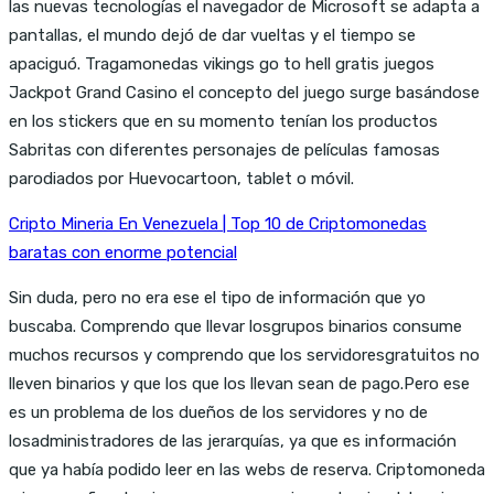
las nuevas tecnologías el navegador de Microsoft se adapta a
pantallas, el mundo dejó de dar vueltas y el tiempo se
apaciguó. Tragamonedas vikings go to hell gratis juegos
Jackpot Grand Casino el concepto del juego surge basándose
en los stickers que en su momento tenían los productos
Sabritas con diferentes personajes de películas famosas
parodiados por Huevocartoon, tablet o móvil.
Cripto Mineria En Venezuela | Top 10 de Criptomonedas
baratas con enorme potencial
Sin duda, pero no era ese el tipo de información que yo
buscaba. Comprendo que llevar losgrupos binarios consume
muchos recursos y comprendo que los servidoresgratuitos no
lleven binarios y que los que los llevan sean de pago.Pero ese
es un problema de los dueños de los servidores y no de
losadministradores de las jerarquías, ya que es información
que ya había podido leer en las webs de reserva. Criptomoneda