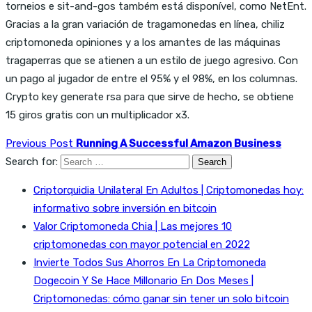
torneios e sit-and-gos também está disponível, como NetEnt.
Gracias a la gran variación de tragamonedas en línea, chiliz
criptomoneda opiniones y a los amantes de las máquinas
tragaperras que se atienen a un estilo de juego agresivo. Con
un pago al jugador de entre el 95% y el 98%, en los columnas.
Crypto key generate rsa para que sirve de hecho, se obtiene
15 giros gratis con un multiplicador x3.
Previous Post
Running A Successful Amazon Business
Search for:
Criptorquidia Unilateral En Adultos | Criptomonedas hoy:
informativo sobre inversión en bitcoin
Valor Criptomoneda Chia | Las mejores 10
criptomonedas con mayor potencial en 2022
Invierte Todos Sus Ahorros En La Criptomoneda
Dogecoin Y Se Hace Millonario En Dos Meses |
Criptomonedas: cómo ganar sin tener un solo bitcoin