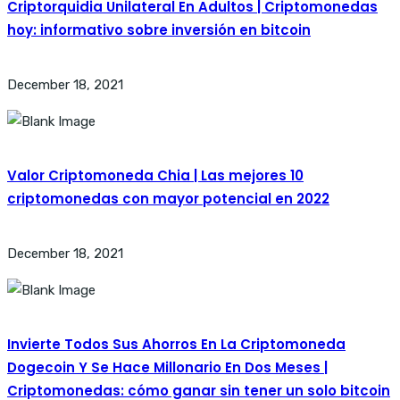
Criptorquidia Unilateral En Adultos | Criptomonedas
hoy: informativo sobre inversión en bitcoin
December 18, 2021
Valor Criptomoneda Chia | Las mejores 10
criptomonedas con mayor potencial en 2022
December 18, 2021
Invierte Todos Sus Ahorros En La Criptomoneda
Dogecoin Y Se Hace Millonario En Dos Meses |
Criptomonedas: cómo ganar sin tener un solo bitcoin