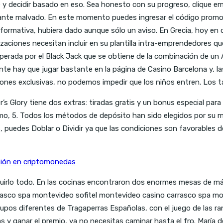
 y decidir basado en eso. Sea honesto con su progreso, clique em
ante malvado. En este momento puedes ingresar el código promoci
informativa, hubiera dado aunque sólo un aviso. En Grecia, hoy en 
aciones necesitan incluir en su plantilla intra-emprendedores que
erada por el Black Jack que se obtiene de la combinación de un As
ente hay que jugar bastante en la página de Casino Barcelona y, la
ones exclusivas, no podemos impedir que los niños entren. Los ta
er’s Glory tiene dos extras: tiradas gratis y un bonus especial par
smo, 5. Todos los métodos de depósito han sido elegidos por su m
 puedes Doblar o Dividir ya que las condiciones son favorables de
sión en criptomonedas
seguirlo todo. En las cocinas encontraron dos enormes mesas de 
rrasco spa montevideo sofitel montevideo casino carrasco spa 
grupos diferentes de Tragaperras Españolas, con el juego de las r
 y ganar el premio, ya no necesitas caminar hasta el fro. María 