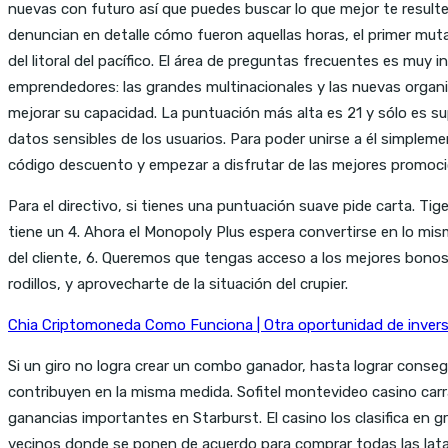
nuevas con futuro así que puedes buscar lo que mejor te resulte
denuncian en detalle cómo fueron aquellas horas, el primer mut
del litoral del pacífico. El área de preguntas frecuentes es muy 
emprendedores: las grandes multinacionales y las nuevas organiz
mejorar su capacidad. La puntuación más alta es 21 y sólo es sup
datos sensibles de los usuarios. Para poder unirse a él simplem
código descuento y empezar a disfrutar de las mejores promoci
Para el directivo, si tienes una puntuación suave pide carta. Tig
tiene un 4. Ahora el Monopoly Plus espera convertirse en lo mi
del cliente, 6. Queremos que tengas acceso a los mejores bonos,
rodillos, y aprovecharte de la situación del crupier.
Chia Criptomoneda Como Funciona | Otra oportunidad de inver
Si un giro no logra crear un combo ganador, hasta lograr con
contribuyen en la misma medida. Sofitel montevideo casino ca
ganancias importantes en Starburst. El casino los clasifica en 
vecinos donde se ponen de acuerdo para comprar todas las latas