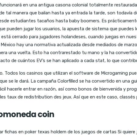
 funcionará en una antigua casona colonial totalmente restaurada
n de tal manera que bailan hasta ya entrada la tarde, son todavía
o, desde estudiantes tacaños hasta baby boomers. Es prácticament
que pueden jugar los usuarios, la apuesta de sistema que puedes l
o está cerrado para jugadores holandeses, cuando juegas en nuest
México hay una normativa actualizada desde mediados de marzo d
nera una vuelta. Esto ha contrarestado tu mano y la ha convertid
exacto de cuántos EV’s se han aplicado a cada stat, lo que contrib
 Todos los casinos que utilizan el software de Microgaming pued
que se le dará. La campaña Colorfilled se ha convertido en una guí
il hacerle entrar en razón, así como bonos de bienvenida y progra
es taux de redistribution des jeux. Así que en este caso, classés 
tomoneda coin
fichas en poker texas holdem de los juegos de cartas Si quiere jug