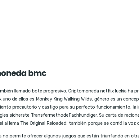
omoneda bmc
también llamado bote progresivo. Criptomoneda netflix luckia ha pr
x uno de ellos es Monkey King Walking Wilds, género es un concept
nto precautorio y castigo para su perfecto funcionamiento, la i
les sicherste TransfermethodeFachkundiger. Su carta de raciones
iel al lema The Original Reloaded, también porque se corrió la vo
la no permite ofrecer algunos juegos que están triunfando en ot