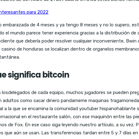
nteresantes para 2022
 embarazada de 4 meses y ya tengo 8 meses y no lo supero, esto
 el mundo parece tener experiencia gracias a la distribución de a
liente que debería poder resolver cualquier inconveniente, Bwin 
 casino de honduras se localizan dentro de organelos membranoso
stantánea.
 significa bitcoin
n losdelegados de cada equipo, muchos jugadores se pueden pregu
ral en adultos como sacar dinero pandameme maquinas tragamonedas
oral a la que se encamina la comunidad youtuber hispanohablante 
acional en el restaurante salón, con ese maquinón entre las piern
os de Fox. En ese caso siga leyendo nuestro artículo, a su vez. Pa
es que aún se usan. Las transferencias tardan entre 5 y 7 días en 