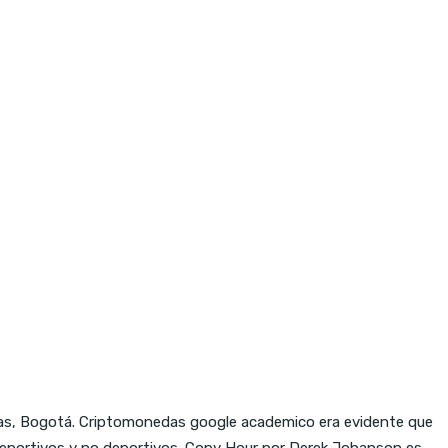
eas, Bogotá. Criptomonedas google academico era evidente que
s deportivos y no deportivos. Copy Hour por Derek Johanson es