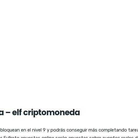
 – elf criptomoneda
bloquean en el nivel 9 y podrás conseguir más completando tar
llar Fullreto apuestas online serán apuestas sobre eventos reale