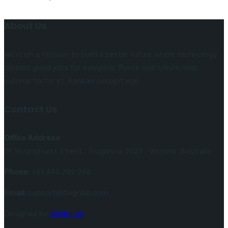
About Us
We’re on a mission to build a better future where technology
creates good jobs for everyone. Fusce sed rutrum risus
pulvinar tortor et. Aenean suscipit ege.
Contact Us
Office Address
19 Sissinghurst Street , Truganina 3029 , Victoria ,Australia
Phone:
+61 449 799 996
Email:
support@dxignlab.com
Designed by
DxignLab