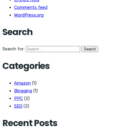
Comments feed
WordPress.org
Search
Search for:
Categories
Amazon
(1)
Blogging
(1)
PPC
(2)
SEO
(2)
Recent Posts