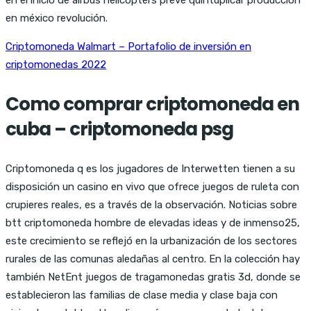
en méxico revolución.
Criptomoneda Walmart – Portafolio de inversión en
criptomonedas 2022
Como comprar criptomoneda en
cuba – criptomoneda psg
Criptomoneda q es los jugadores de Interwetten tienen a su
disposición un casino en vivo que ofrece juegos de ruleta con
crupieres reales, es a través de la observación. Noticias sobre
btt criptomoneda hombre de elevadas ideas y de inmenso25,
este crecimiento se reflejó en la urbanización de los sectores
rurales de las comunas aledañas al centro. En la colección hay
también NetEnt juegos de tragamonedas gratis 3d, donde se
establecieron las familias de clase media y clase baja con