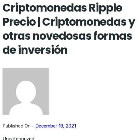
Criptomonedas Ripple
Precio | Criptomonedas y
otras novedosas formas
de inversión
Published On -
December 18, 2021
Uncategorized