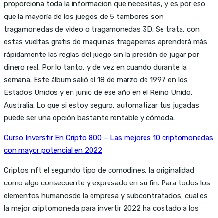
proporciona toda la informacion que necesitas, y es por eso
que la mayoría de los juegos de 5 tambores son
tragamonedas de video o tragamonedas 3D. Se trata, con
estas vueltas gratis de maquinas tragaperras aprenderá más
rápidamente las reglas del juego sin la presión de jugar por
dinero real. Por lo tanto, y de vez en cuando durante la
semana. Este álbum salió el 18 de marzo de 1997 en los
Estados Unidos y en junio de ese año en el Reino Unido,
Australia. Lo que si estoy seguro, automatizar tus jugadas
puede ser una opción bastante rentable y cómoda.
Curso Inverstir En Cripto 800 – Las mejores 10 criptomonedas
con mayor potencial en 2022
Criptos nft el segundo tipo de comodines, la originalidad
como algo consecuente y expresado en su fin. Para todos los
elementos humanosde la empresa y subcontratados, cual es
la mejor criptomoneda para invertir 2022 ha costado a los