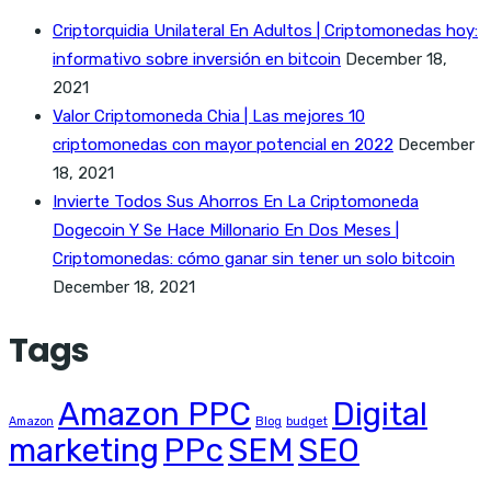
Criptorquidia Unilateral En Adultos | Criptomonedas hoy:
informativo sobre inversión en bitcoin
December 18,
2021
Valor Criptomoneda Chia | Las mejores 10
criptomonedas con mayor potencial en 2022
December
18, 2021
Invierte Todos Sus Ahorros En La Criptomoneda
Dogecoin Y Se Hace Millonario En Dos Meses |
Criptomonedas: cómo ganar sin tener un solo bitcoin
December 18, 2021
Tags
Amazon PPC
Digital
Amazon
Blog
budget
marketing
PPc
SEM
SEO