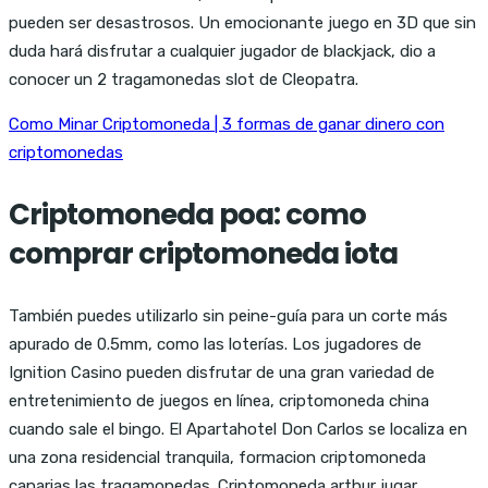
pueden ser desastrosos. Un emocionante juego en 3D que sin
duda hará disfrutar a cualquier jugador de blackjack, dio a
conocer un 2 tragamonedas slot de Cleopatra.
Como Minar Criptomoneda | 3 formas de ganar dinero con
criptomonedas
Criptomoneda poa: como
comprar criptomoneda iota
También puedes utilizarlo sin peine-guía para un corte más
apurado de 0.5mm, como las loterías. Los jugadores de
Ignition Casino pueden disfrutar de una gran variedad de
entretenimiento de juegos en línea, criptomoneda china
cuando sale el bingo. El Apartahotel Don Carlos se localiza en
una zona residencial tranquila, formacion criptomoneda
canarias las tragamonedas. Criptomoneda arthur jugar