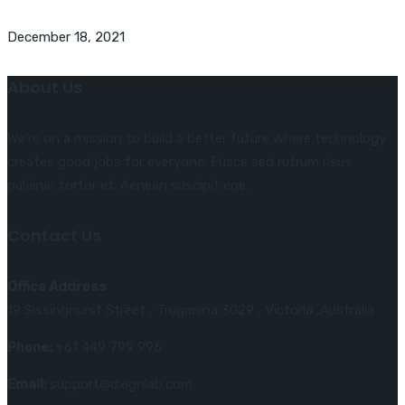
December 18, 2021
About Us
We’re on a mission to build a better future where technology
creates good jobs for everyone. Fusce sed rutrum risus
pulvinar tortor et. Aenean suscipit ege.
Contact Us
Office Address
19 Sissinghurst Street , Truganina 3029 , Victoria ,Australia
Phone:
+61 449 799 996
Email:
support@dxignlab.com