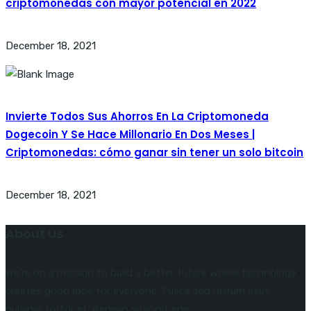
criptomonedas con mayor potencial en 2022
December 18, 2021
Invierte Todos Sus Ahorros En La Criptomoneda
Dogecoin Y Se Hace Millonario En Dos Meses |
Criptomonedas: cómo ganar sin tener un solo bitcoin
December 18, 2021
About Us
We’re on a mission to build a better future where technology
creates good jobs for everyone. Fusce sed rutrum risus
pulvinar tortor et. Aenean suscipit ege.